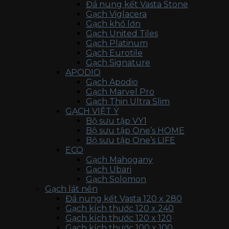
Đá nung kết Vasta Stone
Gạch Viglacera
Gạch khổ lớn
Gạch United Tiles
Gạch Platinum
Gạch Eurotile
Gạch Signature
APODIO
Gạch Apodio
Gạch Marvel Pro
Gạch Thin Ultra Slim
GẠCH VIỆT Ý
Bộ sưu tập VY1
Bộ sưu tập One’s HOME
Bộ sưu tập One’s LIFE
ECO
Gạch Mahogany
Gạch Ubari
Gạch Solomon
Gạch lát nền
Đá nung kết Vasta 120 x 280
Gạch kích thước 120 x 240
Gạch kích thước 120 x 120
Gạch kích thước 100 x 100