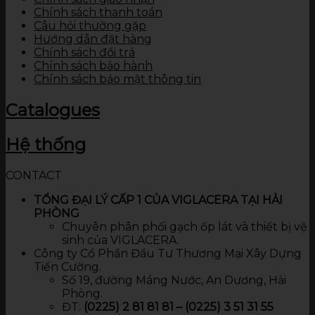
Chính sách thanh toán
Câu hỏi thường gặp
Hướng dẫn đặt hàng
Chính sách đổi trả
Chính sách bảo hành
Chính sách bảo mật thông tin
Catalogues
Hệ thống
CONTACT
TỔNG ĐẠI LÝ CẤP 1 CỦA VIGLACERA TẠI HẢI
PHÒNG
Chuyên phân phối gạch ốp lát và thiết bị vệ
sinh của VIGLACERA.
Công ty Cổ Phần Đầu Tư Thương Mại Xây Dựng
Tiến Cường.
Số 19, đường Máng Nước, An Dương, Hải
Phòng.
ĐT:
(0225) 2 81 81 81 – (0225) 3 51 31 55