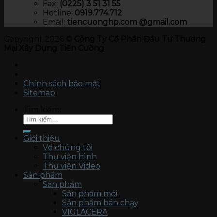
Fax:
(0225) 3 51 31 55
Hotline:
0919.774.712​
Email:
tiencuonghp.com @gmail.com
Copyright 2026 ©
Công Ty Cổ Phần Đầu Tư Thương
Mại Xây Dựng Tiến Cường
Chính sách bảo mật
Sitemap
Tìm kiếm:
Giới thiệu
Về chúng tôi
Thư viện hình
Thư viện Video
Sản phẩm
Sản phẩm
Sản phẩm mới
Sản phẩm bán chạy
VIGLACERA