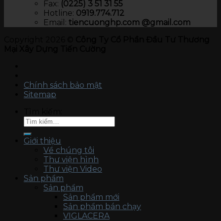
Fax:
(0225) 3 51 31 55
Hotline:
0919.774.712​
Email:
tiencuonghp.com @gmail.com
Copyright 2026 ©
Công Ty Cổ Phần Đầu Tư Thương
Mại Xây Dựng Tiến Cường
Chính sách bảo mật
Sitemap
Tìm kiếm:
Giới thiệu
Về chúng tôi
Thư viện hình
Thư viện Video
Sản phẩm
Sản phẩm
Sản phẩm mới
Sản phẩm bán chạy
VIGLACERA