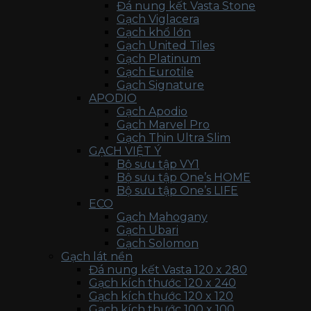
Đá nung kết Vasta Stone
Gạch Viglacera
Gạch khổ lớn
Gạch United Tiles
Gạch Platinum
Gạch Eurotile
Gạch Signature
APODIO
Gạch Apodio
Gạch Marvel Pro
Gạch Thin Ultra Slim
GẠCH VIỆT Ý
Bộ sưu tập VY1
Bộ sưu tập One’s HOME
Bộ sưu tập One’s LIFE
ECO
Gạch Mahogany
Gạch Ubari
Gạch Solomon
Gạch lát nền
Đá nung kết Vasta 120 x 280
Gạch kích thước 120 x 240
Gạch kích thước 120 x 120
Gạch kích thước 100 x 100