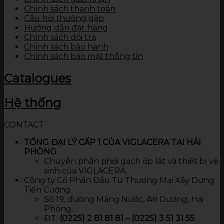
Chính sách thanh toán
Câu hỏi thường gặp
Hướng dẫn đặt hàng
Chính sách đổi trả
Chính sách bảo hành
Chính sách bảo mật thông tin
Catalogues
Hệ thống
CONTACT
TỔNG ĐẠI LÝ CẤP 1 CỦA VIGLACERA TẠI HẢI
PHÒNG
Chuyên phân phối gạch ốp lát và thiết bị vệ
sinh của VIGLACERA.
Công ty Cổ Phần Đầu Tư Thương Mại Xây Dựng
Tiến Cường.
Số 19, đường Máng Nước, An Dương, Hải
Phòng.
ĐT:
(0225) 2 81 81 81 – (0225) 3 51 31 55