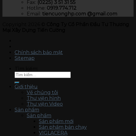
Fax:
(0225) 3 51 31 55
Hotline:
0919.774.712​
Email:
tiencuonghp.com @gmail.com
Copyright 2026 ©
Công Ty Cổ Phần Đầu Tư Thương
Mại Xây Dựng Tiến Cường
Chính sách bảo mật
Sitemap
Tìm kiếm:
Giới thiệu
Về chúng tôi
Thư viện hình
Thư viện Video
Sản phẩm
Sản phẩm
Sản phẩm mới
Sản phẩm bán chạy
VIGLACERA