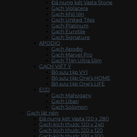
Đá nung kết Vasta Stone
Gạch Viglacera
Gạch khổ lớn
Gạch United Tiles
Gạch Platinum
Gạch Eurotile
Gạch Signature
APODIO
Gạch Apodio
Gạch Marvel Pro
Gạch Thin Ultra Slim
GẠCH VIỆT Ý
Bộ sưu tập VY1
Bộ sưu tập One’s HOME
Bộ sưu tập One’s LIFE
ECO
Gạch Mahogany
Gạch Ubari
Gạch Solomon
Gạch lát nền
Đá nung kết Vasta 120 x 280
Gạch kích thước 120 x 240
Gạch kích thước 120 x 120
Gạch kích thước 100 x 100