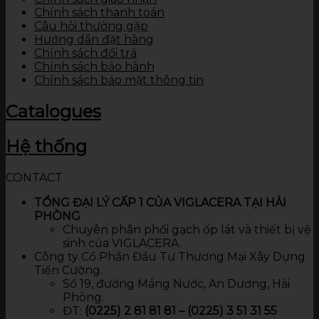
Chính sách thanh toán
Câu hỏi thường gặp
Hướng dẫn đặt hàng
Chính sách đổi trả
Chính sách bảo hành
Chính sách bảo mật thông tin
Catalogues
Hệ thống
CONTACT
TỔNG ĐẠI LÝ CẤP 1 CỦA VIGLACERA TẠI HẢI
PHÒNG
Chuyên phân phối gạch ốp lát và thiết bị vệ
sinh của VIGLACERA.
Công ty Cổ Phần Đầu Tư Thương Mại Xây Dựng
Tiến Cường.
Số 19, đường Máng Nước, An Dương, Hải
Phòng.
ĐT:
(0225) 2 81 81 81 – (0225) 3 51 31 55