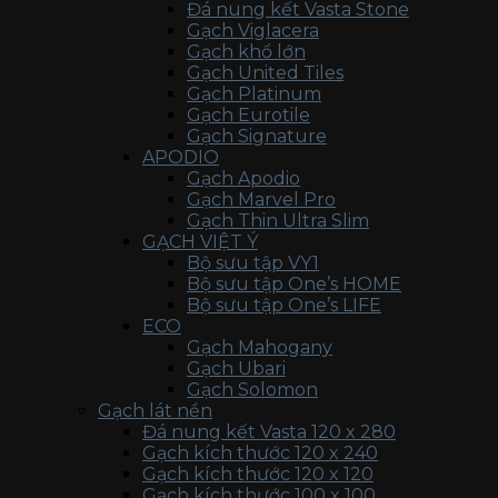
Đá nung kết Vasta Stone
Gạch Viglacera
Gạch khổ lớn
Gạch United Tiles
Gạch Platinum
Gạch Eurotile
Gạch Signature
APODIO
Gạch Apodio
Gạch Marvel Pro
Gạch Thin Ultra Slim
GẠCH VIỆT Ý
Bộ sưu tập VY1
Bộ sưu tập One’s HOME
Bộ sưu tập One’s LIFE
ECO
Gạch Mahogany
Gạch Ubari
Gạch Solomon
Gạch lát nền
Đá nung kết Vasta 120 x 280
Gạch kích thước 120 x 240
Gạch kích thước 120 x 120
Gạch kích thước 100 x 100