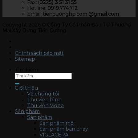
Fax:
(0225) 3 51 31 55
Hotline:
0919.774.712​
Email:
tiencuonghp.com @gmail.com
Copyright 2026 ©
Công Ty Cổ Phần Đầu Tư Thương
Mại Xây Dựng Tiến Cường
Chính sách bảo mật
Sitemap
Tìm kiếm:
Giới thiệu
Về chúng tôi
Thư viện hình
Thư viện Video
Sản phẩm
Sản phẩm
Sản phẩm mới
Sản phẩm bán chạy
VIGLACERA