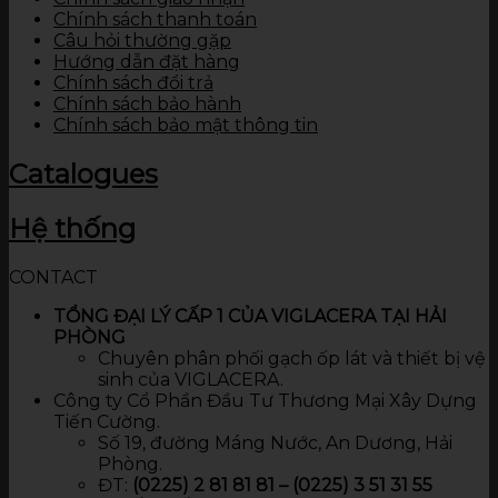
Chính sách thanh toán
Câu hỏi thường gặp
Hướng dẫn đặt hàng
Chính sách đổi trả
Chính sách bảo hành
Chính sách bảo mật thông tin
Catalogues
Hệ thống
CONTACT
TỔNG ĐẠI LÝ CẤP 1 CỦA VIGLACERA TẠI HẢI
PHÒNG
Chuyên phân phối gạch ốp lát và thiết bị vệ
sinh của VIGLACERA.
Công ty Cổ Phần Đầu Tư Thương Mại Xây Dựng
Tiến Cường.
Số 19, đường Máng Nước, An Dương, Hải
Phòng.
ĐT:
(0225) 2 81 81 81 – (0225) 3 51 31 55