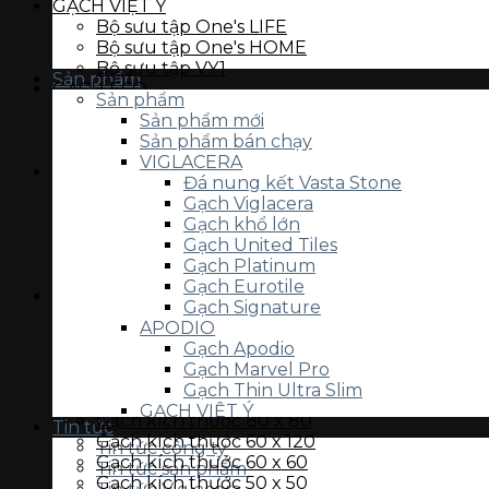
GẠCH VIỆT Ý
Bộ sưu tập One's LIFE
Bộ sưu tập One's HOME
Bộ sưu tập VY1
Sản phẩm
GẠCH ECO
Sản phẩm
Mahogany
Sản phẩm mới
Ubari
Sản phẩm bán chạy
Solomon
VIGLACERA
Thiết bị vệ sinh
Đá nung kết Vasta Stone
Bàn cầu
Gạch Viglacera
Chậu rửa
Gạch khổ lớn
Tiểu nam, tiểu nữ
Gạch United Tiles
Sen vòi
Gạch Platinum
Các thiết bị khác
Gạch Eurotile
Gạch lát nền
Gạch Signature
Gạch kích thước 120 x 280
APODIO
Gạch kích thước 120 x 120
Gạch Apodio
Gạch kích thước 100 x 100
Gạch Marvel Pro
Gạch kích thước 80 x 160
Gạch Thin Ultra Slim
Gạch kích thước 80 x 120
GẠCH VIỆT Ý
Gạch kích thước 80 x 80
Tin tức
Bộ sưu tập VY1
Gạch kích thước 60 x 120
Tin tức công ty
Bộ sưu tập One’s HOME
Gạch kích thước 60 x 60
Tin tức sản phẩm
Bộ sưu tập One’s LIFE
Gạch kích thước 50 x 50