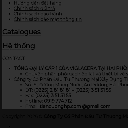
Hướng dẫn đặt hàng
Chính sách đổi trả
Chính sách bảo hành
Chính sách bảo mật thông tin
Catalogues
Hệ thống
CONTACT
TỔNG ĐẠI LÝ CẤP 1 CỦA VIGLACERA TẠI HẢI PH
Chuyên phân phối gạch ốp lát và thiết bị vệ
Công ty Cổ Phần Đầu Tư Thương Mại Xây Dựng T
Số 19, đường Máng Nước, An Dương, Hải Phò
ĐT:
(0225) 2 81 81 81 – (0225) 3 51 31 55
Fax:
(0225) 3 51 31 55
Hotline:
0919.774.712​
Email:
tiencuonghp.com @gmail.com
Copyright 2026 ©
Công Ty Cổ Phần Đầu Tư Thương Mạ