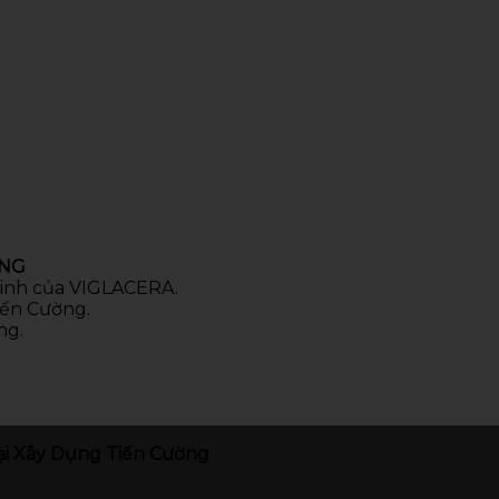
ÒNG
 sinh của VIGLACERA.
iến Cường.
ng.
i Xây Dựng Tiến Cường