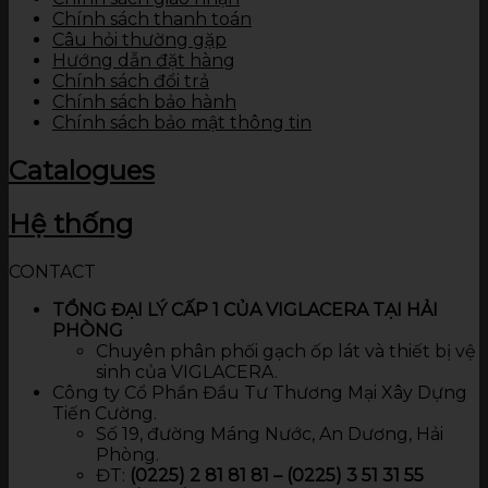
Chính sách thanh toán
Câu hỏi thường gặp
Hướng dẫn đặt hàng
Chính sách đổi trả
Chính sách bảo hành
Chính sách bảo mật thông tin
Catalogues
Hệ thống
CONTACT
TỔNG ĐẠI LÝ CẤP 1 CỦA VIGLACERA TẠI HẢI
PHÒNG
Chuyên phân phối gạch ốp lát và thiết bị vệ
sinh của VIGLACERA.
Công ty Cổ Phần Đầu Tư Thương Mại Xây Dựng
Tiến Cường.
Số 19, đường Máng Nước, An Dương, Hải
Phòng.
ĐT:
(0225) 2 81 81 81 – (0225) 3 51 31 55