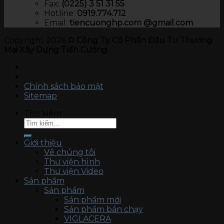
Fax:
(0225) 3 51 31 55
Hotline:
0919.774.712​
Email:
tiencuonghp.com @gmail.com
Copyright 2026 ©
Công Ty Cổ Phần Đầu Tư Thương
Mại Xây Dựng Tiến Cường
Chính sách bảo mật
Sitemap
Tìm kiếm:
Giới thiệu
Về chúng tôi
Thư viện hình
Thư viện Video
Sản phẩm
Sản phẩm
Sản phẩm mới
Sản phẩm bán chạy
VIGLACERA