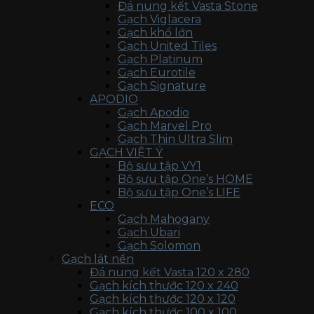
Đá nung kết Vasta Stone
Gạch Viglacera
Gạch khổ lớn
Gạch United Tiles
Gạch Platinum
Gạch Eurotile
Gạch Signature
APODIO
Gạch Apodio
Gạch Marvel Pro
Gạch Thin Ultra Slim
GẠCH VIỆT Ý
Bộ sưu tập VY1
Bộ sưu tập One’s HOME
Bộ sưu tập One’s LIFE
ECO
Gạch Mahogany
Gạch Ubari
Gạch Solomon
Gạch lát nền
Đá nung kết Vasta 120 x 280
Gạch kích thước 120 x 240
Gạch kích thước 120 x 120
Gạch kích thước 100 x 100