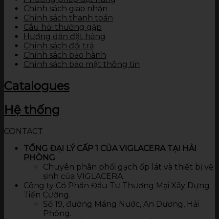
Chính sách giao nhận
Chính sách thanh toán
Câu hỏi thường gặp
Hướng dẫn đặt hàng
Chính sách đổi trả
Chính sách bảo hành
Chính sách bảo mật thông tin
Catalogues
Hệ thống
CONTACT
TỔNG ĐẠI LÝ CẤP 1 CỦA VIGLACERA TẠI HẢI
PHÒNG
Chuyên phân phối gạch ốp lát và thiết bị vệ
sinh của VIGLACERA.
Công ty Cổ Phần Đầu Tư Thương Mại Xây Dựng
Tiến Cường.
Số 19, đường Máng Nước, An Dương, Hải
Phòng.