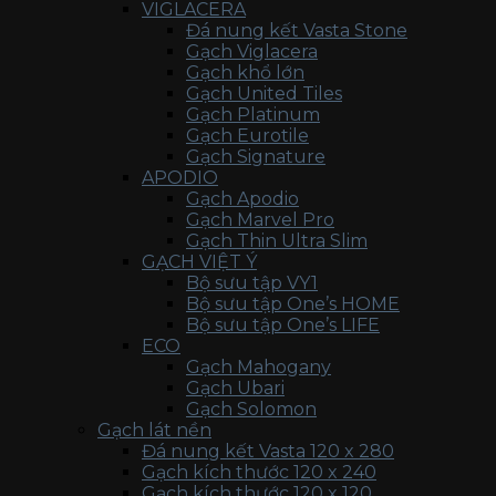
VIGLACERA
Đá nung kết Vasta Stone
Gạch Viglacera
Gạch khổ lớn
Gạch United Tiles
Gạch Platinum
Gạch Eurotile
Gạch Signature
APODIO
Gạch Apodio
Gạch Marvel Pro
Gạch Thin Ultra Slim
GẠCH VIỆT Ý
Bộ sưu tập VY1
Bộ sưu tập One’s HOME
Bộ sưu tập One’s LIFE
ECO
Gạch Mahogany
Gạch Ubari
Gạch Solomon
Gạch lát nền
Đá nung kết Vasta 120 x 280
Gạch kích thước 120 x 240
Gạch kích thước 120 x 120