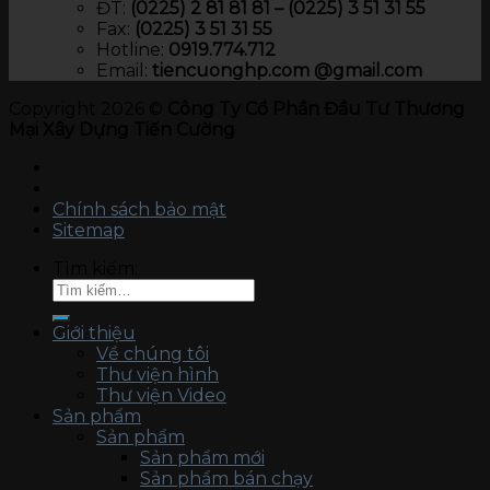
ĐT:
(0225) 2 81 81 81 – (0225) 3 51 31 55
Fax:
(0225) 3 51 31 55
Hotline:
0919.774.712​
Email:
tiencuonghp.com @gmail.com
Copyright 2026 ©
Công Ty Cổ Phần Đầu Tư Thương
Mại Xây Dựng Tiến Cường
Chính sách bảo mật
Sitemap
Tìm kiếm:
Giới thiệu
Về chúng tôi
Thư viện hình
Thư viện Video
Sản phẩm
Sản phẩm
Sản phẩm mới
Sản phẩm bán chạy