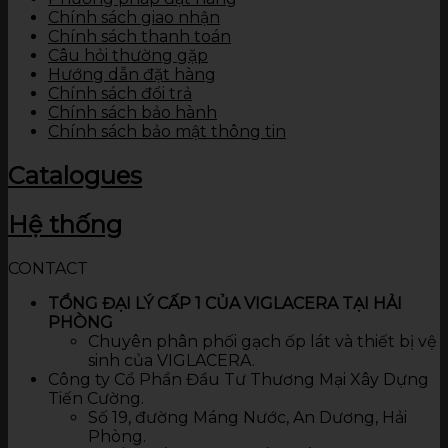
Chính sách giao nhận
Chính sách thanh toán
Câu hỏi thường gặp
Hướng dẫn đặt hàng
Chính sách đổi trả
Chính sách bảo hành
Chính sách bảo mật thông tin
Catalogues
Hệ thống
CONTACT
TỔNG ĐẠI LÝ CẤP 1 CỦA VIGLACERA TẠI HẢI
PHÒNG
Chuyên phân phối gạch ốp lát và thiết bị vệ
sinh của VIGLACERA.
Công ty Cổ Phần Đầu Tư Thương Mại Xây Dựng
Tiến Cường.
Số 19, đường Máng Nước, An Dương, Hải
Phòng.