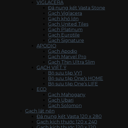
VIGLACERA
Đá nung kết Vasta Stone
Gạch Viglacera
Gạch khổ lớn
Gạch United Tiles
Gạch Platinum
Gạch Eurotile
Gạch Signature
APODIO
Gạch Apodio
Gạch Marvel Pro
Gạch Thin Ultra Slim
GẠCH VIỆT Ý
Bộ sưu tập VY1
Bộ sưu tập One’s HOME
Bộ sưu tập One’s LIFE
ECO
Gạch Mahogany
Gạch Ubari
Gạch Solomon
Gạch lát nền
Đá nung kết Vasta 120 x 280
Gạch kích thước 120 x 240
Gạch kích thước 120 x 120