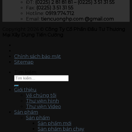
ĐT:
(0225) 2 81 81 81 – (0225) 3 51 31 55
Fax:
(0225) 3 51 31 55
Hotline:
0919.774.712​
Email:
tiencuonghp.com @gmail.com
Copyright 2026 ©
Công Ty Cổ Phần Đầu Tư Thương
Mại Xây Dựng Tiến Cường
Chính sách bảo mật
Sitemap
Tìm kiếm:
Giới thiệu
Về chúng tôi
Thư viện hình
Thư viện Video
Sản phẩm
Sản phẩm
Sản phẩm mới
Sản phẩm bán chạy