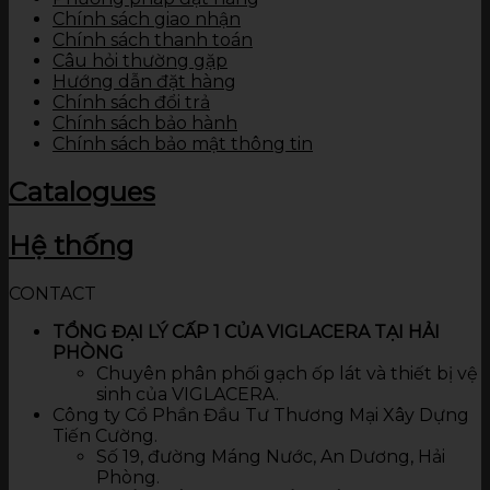
Chính sách giao nhận
Chính sách thanh toán
Câu hỏi thường gặp
Hướng dẫn đặt hàng
Chính sách đổi trả
Chính sách bảo hành
Chính sách bảo mật thông tin
Catalogues
Hệ thống
CONTACT
TỔNG ĐẠI LÝ CẤP 1 CỦA VIGLACERA TẠI HẢI
PHÒNG
Chuyên phân phối gạch ốp lát và thiết bị vệ
sinh của VIGLACERA.
Công ty Cổ Phần Đầu Tư Thương Mại Xây Dựng
Tiến Cường.
Số 19, đường Máng Nước, An Dương, Hải
Phòng.