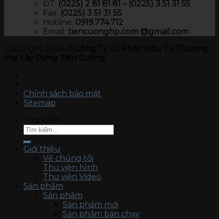
ĐT:
(0225) 2 81 81 81 – (0225) 3 51 31 55
Fax:
(0225) 3 51 31 55
Hotline:
0919.774.712​
Email:
tiencuonghp.com @gmail.com
Copyright 2026 ©
Công Ty Cổ Phần Đầu Tư Thương
Mại Xây Dựng Tiến Cường
Chính sách bảo mật
Sitemap
Tìm kiếm:
Giới thiệu
Về chúng tôi
Thư viện hình
Thư viện Video
Sản phẩm
Sản phẩm
Sản phẩm mới
Sản phẩm bán chạy