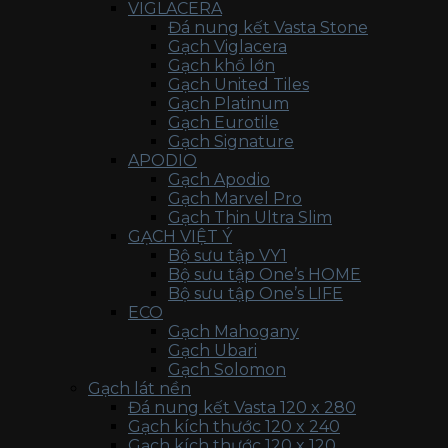
VIGLACERA
Đá nung kết Vasta Stone
Gạch Viglacera
Gạch khổ lớn
Gạch United Tiles
Gạch Platinum
Gạch Eurotile
Gạch Signature
APODIO
Gạch Apodio
Gạch Marvel Pro
Gạch Thin Ultra Slim
GẠCH VIỆT Ý
Bộ sưu tập VY1
Bộ sưu tập One’s HOME
Bộ sưu tập One’s LIFE
ECO
Gạch Mahogany
Gạch Ubari
Gạch Solomon
Gạch lát nền
Đá nung kết Vasta 120 x 280
Gạch kích thước 120 x 240
Gạch kích thước 120 x 120