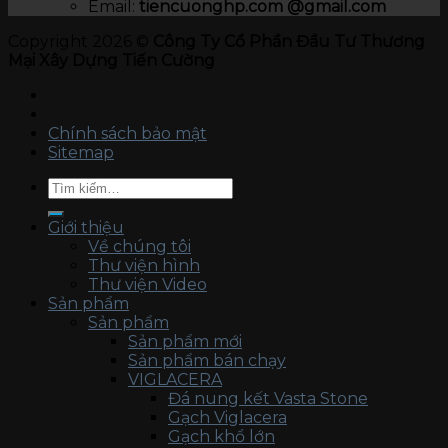
Email:
tiencuonghp.com @gmail.com
Copyright 2026 ©
Công Ty Cổ Phần Đầu Tư Thương
Mại Xây Dựng Tiến Cường
Chính sách bảo mật
Sitemap
Tìm
kiếm:
Giới thiệu
Về chúng tôi
Thư viện hình
Thư viện Video
Sản phẩm
Sản phẩm
Sản phẩm mới
Sản phẩm bán chạy
VIGLACERA
Đá nung kết Vasta Stone
Gạch Viglacera
Gạch khổ lớn