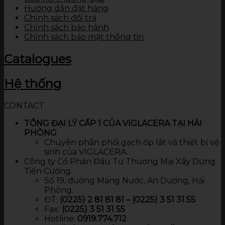
Hướng dẫn đặt hàng
Chính sách đổi trả
Chính sách bảo hành
Chính sách bảo mật thông tin
Catalogues
Hệ thống
CONTACT
TỔNG ĐẠI LÝ CẤP 1 CỦA VIGLACERA TẠI HẢI
PHÒNG
Chuyên phân phối gạch ốp lát và thiết bị vệ
sinh của VIGLACERA.
Công ty Cổ Phần Đầu Tư Thương Mại Xây Dựng
Tiến Cường.
Số 19, đường Máng Nước, An Dương, Hải
Phòng.
ĐT:
(0225) 2 81 81 81 – (0225) 3 51 31 55
Fax:
(0225) 3 51 31 55
Hotline:
0919.774.712​