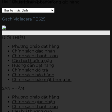
Hiển thị kết quả duy nhất
Chưa có sản phẩm trong giỏ hàng.
Gạch kích thước 15 x 60
Gạch ốp tường
Đá nung kết Vasta 120 x 280
Gạch kích thước 80 x 120
Gạch Viglacera TB625
Gạch kích thước 60 x 120
Gạch kích thước 60 x 60
Gạch kích thước 45 x 90
Gạch kích thước 40 x 80
GIỚI THIỆU
Gạch kích thước 40 x 60
Gạch kích thước 30 x 90
Phương pháp đặt hàng
Gạch kích thước 30 x 60
Chính sách giao nhận
Gạch kích thước 30 x 45
Chính sách thanh toán
Gạch kích thước 25 x 50
Câu hỏi thường gặp
Gạch kích thước 25 x 40
Hướng dẫn đặt hàng
Gạch kích thước 10 x 30
Chính sách đổi trả
Thiết bị vệ sinh
Chính sách bảo hành
Bàn cầu
Chính sách bảo mật thông tin
Chậu rửa
SẢN PHẨM
Tiểu nam, tiểu nữ
Sen vòi
Phương pháp đặt hàng
Các thiết bị khác
Chính sách giao nhận
Chính sách thanh toán
Câu hỏi thường gặp