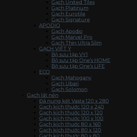
Gạch United Tiles
Gạch Platinum
Gạch Eurotile
Gạch Signature
APODIO
Gạch Apodio
Gạch Marvel Pro
Gạch Thin Ultra Slim
GẠCH VIỆT Ý
Bộ sưu tập VY1
Bộ sưu tập One’s HOME
Bộ sưu tập One’s LIFE
ECO
Gạch Mahogany
Gạch Ubari
Gạch Solomon
Gạch lát nền
Đá nung kết Vasta 120 x 280
Gạch kích thước 120 x 240
Gạch kích thước 120 x 120
Gạch kích thước 100 x 100
Gạch kích thước 80 x 160
Gạch kích thước 80 x 120
Gạch kích thước 80 x 80