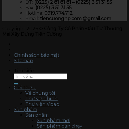
ĐT:
(0225) 2 81 81 81 – (0225) 3 51 31 55
Fax:
(0225) 3 51 31 55
Hotline:
0919.774.712​
Email:
tiencuonghp.com @gmail.com
Copyright 2026 ©
Công Ty Cổ Phần Đầu Tư Thương
Mại Xây Dựng Tiến Cường
Chính sách bảo mật
Sitemap
Tìm kiếm:
Giới thiệu
Về chúng tôi
Thư viện hình
Thư viện Video
Sản phẩm
Sản phẩm
Sản phẩm mới
Sản phẩm bán chạy