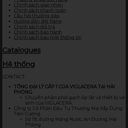
Chính sách giao nhận
Chính sách thanh toán
Câu hỏi thường gặp
Hướng dẫn đặt hàng
Chính sách đổi trả
Chính sách bảo hành
Chính sách bảo mật thông tin
Catalogues
Hệ thống
CONTACT
TỔNG ĐẠI LÝ CẤP 1 CỦA VIGLACERA TẠI HẢI
PHÒNG
Chuyên phân phối gạch ốp lát và thiết bị vệ
sinh của VIGLACERA.
Công ty Cổ Phần Đầu Tư Thương Mại Xây Dựng
Tiến Cường.
Số 19, đường Máng Nước, An Dương, Hải
Phòng.