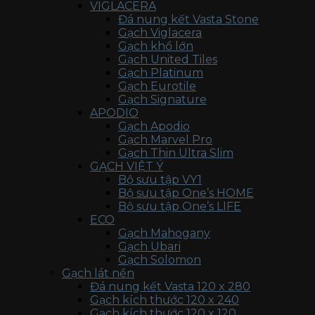
VIGLACERA
Đá nung kết Vasta Stone
Gạch Viglacera
Gạch khổ lớn
Gạch United Tiles
Gạch Platinum
Gạch Eurotile
Gạch Signature
APODIO
Gạch Apodio
Gạch Marvel Pro
Gạch Thin Ultra Slim
GẠCH VIỆT Ý
Bộ sưu tập VY1
Bộ sưu tập One’s HOME
Bộ sưu tập One’s LIFE
ECO
Gạch Mahogany
Gạch Ubari
Gạch Solomon
Gạch lát nền
Đá nung kết Vasta 120 x 280
Gạch kích thước 120 x 240
Gạch kích thước 120 x 120