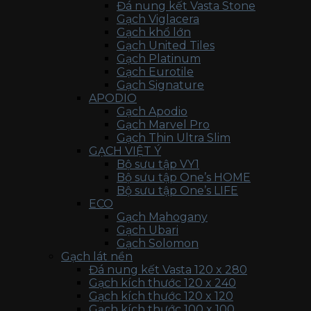
Đá nung kết Vasta Stone
Gạch Viglacera
Gạch khổ lớn
Gạch United Tiles
Gạch Platinum
Gạch Eurotile
Gạch Signature
APODIO
Gạch Apodio
Gạch Marvel Pro
Gạch Thin Ultra Slim
GẠCH VIỆT Ý
Bộ sưu tập VY1
Bộ sưu tập One’s HOME
Bộ sưu tập One’s LIFE
ECO
Gạch Mahogany
Gạch Ubari
Gạch Solomon
Gạch lát nền
Đá nung kết Vasta 120 x 280
Gạch kích thước 120 x 240
Gạch kích thước 120 x 120
Gạch kích thước 100 x 100