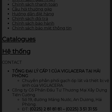
Chính sách thanh toán
Câu hỏi thường gặp
Hướng dẫn đặt hàng
Chính sách đổi trả
Chính sách bảo hành
Chính sách bảo mật thông tin
Catalogues
Hệ thống
CONTACT
TỔNG ĐẠI LÝ CẤP 1 CỦA VIGLACERA TẠI HẢI
PHÒNG
Chuyên phân phối gạch ốp lát và thiết bị vệ
sinh của VIGLACERA.
Công ty Cổ Phần Đầu Tư Thương Mại Xây Dựng
Tiến Cường.
Số 19, đường Máng Nước, An Dương, Hải
Phòng.
ĐT:
(0225) 2 81 81 81 – (0225) 3 51 31 55