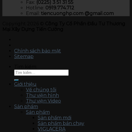
Fax:
(0225) 3 51 31 55
Hotline:
0919.774.712​
Email:
tiencuonghp.com @gmail.com
Copyright 2026 ©
Công Ty Cổ Phần Đầu Tư Thương
Mại Xây Dựng Tiến Cường
Chính sách bảo mật
Sitemap
Tìm kiếm:
Giới thiệu
Về chúng tôi
Thư viện hình
Thư viện Video
Sản phẩm
Sản phẩm
Sản phẩm mới
Sản phẩm bán chạy
VIGLACERA