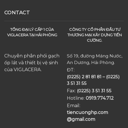
CONTACT
TỔNG ĐẠI LÝ CẤP 1 CỦA
CÔNG TY CỔ PHẦN ĐẦU TƯ
VIGLACERA TẠI HẢI PHÒNG
THƯƠNG MẠI XÂY DỰNG TIẾN
CƯỜNG.
Chuyên phân phối gạch
Số 19, đường Máng Nước,
An Dương, Hải Phòng.
ốp lát và thiết bị vệ sinh
của VIGLACERA.
ĐT:
(0225) 2 81 81 81 – (0225)
3 51 31 55
Fax:
(0225) 3 51 31 55
Hotline:
0919.774.712​
Email:
tiencuonghp.com
@gmail.com