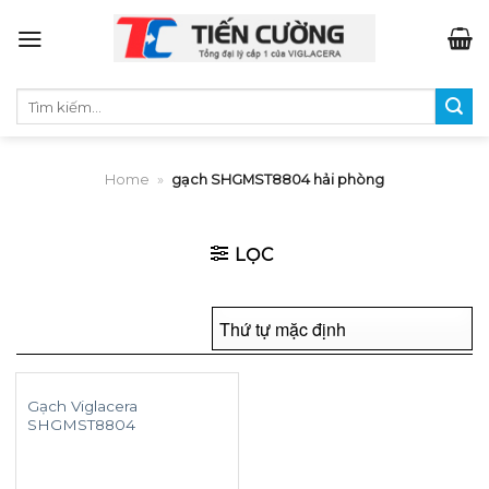
Skip
to
content
Tìm
kiếm:
Home
»
gạch SHGMST8804 hải phòng
LỌC
Gạch Viglacera
SHGMST8804