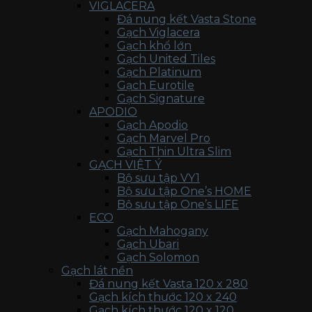
VIGLACERA
Đá nung kết Vasta Stone
Gạch Viglacera
Gạch khổ lớn
Gạch United Tiles
Gạch Platinum
Gạch Eurotile
Gạch Signature
APODIO
Gạch Apodio
Gạch Marvel Pro
Gạch Thin Ultra Slim
GẠCH VIỆT Ý
Bộ sưu tập VY1
Bộ sưu tập One’s HOME
Bộ sưu tập One’s LIFE
ECO
Gạch Mahogany
Gạch Ubari
Gạch Solomon
Gạch lát nền
Đá nung kết Vasta 120 x 280
Gạch kích thước 120 x 240
Gạch kích thước 120 x 120