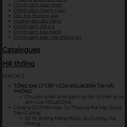
Chính sách giao nhận
Chính sách thanh toán
Câu hỏi thường gặp
Hướng dẫn đặt hàng
Chính sách đổi trả
Chính sách bảo hành
Chính sách bảo mật thông tin
Catalogues
Hệ thống
CONTACT
TỔNG ĐẠI LÝ CẤP 1 CỦA VIGLACERA TẠI HẢI
PHÒNG
Chuyên phân phối gạch ốp lát và thiết bị vệ
sinh của VIGLACERA.
Công ty Cổ Phần Đầu Tư Thương Mại Xây Dựng
Tiến Cường.
Số 19, đường Máng Nước, An Dương, Hải
Phòng.