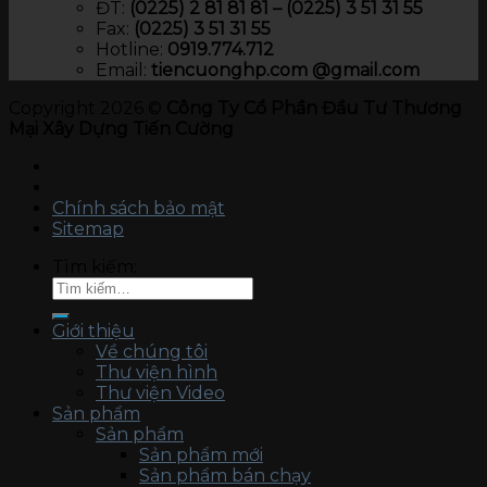
ĐT:
(0225) 2 81 81 81 – (0225) 3 51 31 55
Fax:
(0225) 3 51 31 55
Hotline:
0919.774.712​
Email:
tiencuonghp.com @gmail.com
Copyright 2026 ©
Công Ty Cổ Phần Đầu Tư Thương
Mại Xây Dựng Tiến Cường
Chính sách bảo mật
Sitemap
Tìm kiếm:
Giới thiệu
Về chúng tôi
Thư viện hình
Thư viện Video
Sản phẩm
Sản phẩm
Sản phẩm mới
Sản phẩm bán chạy