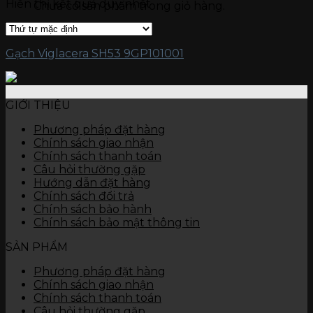
Hiển thị kết quả duy nhất
Chưa có sản phẩm trong giỏ hàng.
Gạch kích thước 15 x 60
Gạch ốp tường
Đá nung kết Vasta 120 x 280
Gạch kích thước 80 x 120
Gạch Viglacera SH53 9GP101001
Gạch kích thước 60 x 120
Gạch kích thước 60 x 60
Gạch kích thước 45 x 90
Gạch kích thước 40 x 80
GIỚI THIỆU
Gạch kích thước 40 x 60
Gạch kích thước 30 x 90
Phương pháp đặt hàng
Gạch kích thước 30 x 60
Chính sách giao nhận
Gạch kích thước 30 x 45
Chính sách thanh toán
Gạch kích thước 25 x 50
Câu hỏi thường gặp
Gạch kích thước 25 x 40
Hướng dẫn đặt hàng
Gạch kích thước 10 x 30
Chính sách đổi trả
Thiết bị vệ sinh
Chính sách bảo hành
Bàn cầu
Chính sách bảo mật thông tin
Chậu rửa
SẢN PHẨM
Tiểu nam, tiểu nữ
Sen vòi
Phương pháp đặt hàng
Các thiết bị khác
Chính sách giao nhận
Chính sách thanh toán
Câu hỏi thường gặp