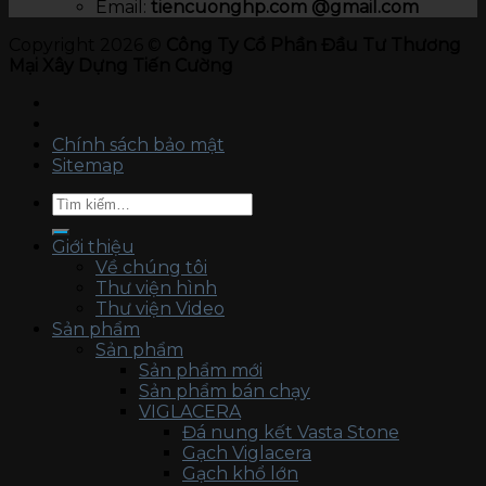
Email:
tiencuonghp.com @gmail.com
Copyright 2026 ©
Công Ty Cổ Phần Đầu Tư Thương
Mại Xây Dựng Tiến Cường
Chính sách bảo mật
Sitemap
Tìm
kiếm:
Giới thiệu
Về chúng tôi
Thư viện hình
Thư viện Video
Sản phẩm
Sản phẩm
Sản phẩm mới
Sản phẩm bán chạy
VIGLACERA
Đá nung kết Vasta Stone
Gạch Viglacera
Gạch khổ lớn