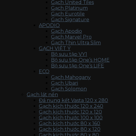
Gạch United Tiles
Gạch Platinum
Gạch Eurotile
Gạch Signature
APODIO
Gạch Apodio
Gạch Marvel Pro
Gạch Thin Ultra Slim
GẠCH VIỆT Ý
Bộ sưu tập VY1
Bộ sưu tập One’s HOME
Bộ sưu tập One’s LIFE
ECO
Gạch Mahogany
Gạch Ubari
Gạch Solomon
Gạch lát nền
Đá nung kết Vasta 120 x 280
Gạch kích thước 120 x 240
Gạch kích thước 120 x 120
Gạch kích thước 100 x 100
Gạch kích thước 80 x 160
Gạch kích thước 80 x 120
Gạch kích thước 80 x 80