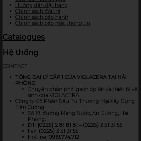
Hướng dẫn đặt hàng
Chính sách đổi trả
Chính sách bảo hành
Chính sách bảo mật thông tin
Catalogues
Hệ thống
CONTACT
TỔNG ĐẠI LÝ CẤP 1 CỦA VIGLACERA TẠI HẢI
PHÒNG
Chuyên phân phối gạch ốp lát và thiết bị vệ
sinh của VIGLACERA.
Công ty Cổ Phần Đầu Tư Thương Mại Xây Dựng
Tiến Cường.
Số 19, đường Máng Nước, An Dương, Hải
Phòng.
ĐT:
(0225) 2 81 81 81 – (0225) 3 51 31 55
Fax:
(0225) 3 51 31 55
Hotline:
0919.774.712​