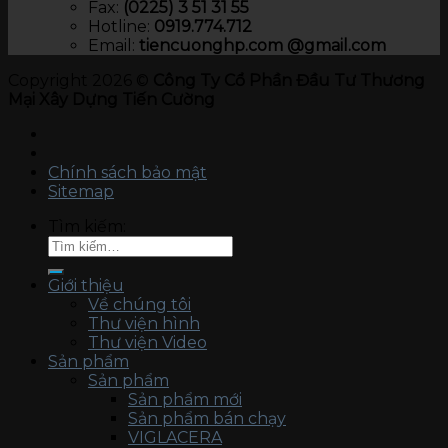
Fax:
(0225) 3 51 31 55
Hotline:
0919.774.712​
Email:
tiencuonghp.com @gmail.com
Copyright 2026 ©
Công Ty Cổ Phần Đầu Tư Thương
Mại Xây Dựng Tiến Cường
Chính sách bảo mật
Sitemap
Tìm kiếm:
Giới thiệu
Về chúng tôi
Thư viện hình
Thư viện Video
Sản phẩm
Sản phẩm
Sản phẩm mới
Sản phẩm bán chạy
VIGLACERA