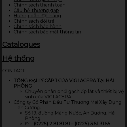
Chính sách thanh toán
Câu hỏi thường gặp
Hướng dẫn đặt hàng
Chính sách đổi trả
Chính sách bảo hành
Chính sách bảo mật thông tin
Catalogues
Hệ thống
CONTACT
TỔNG ĐẠI LÝ CẤP 1 CỦA VIGLACERA TẠI HẢI
PHÒNG
Chuyên phân phối gạch ốp lát và thiết bị vệ
sinh của VIGLACERA.
Công ty Cổ Phần Đầu Tư Thương Mại Xây Dựng
Tiến Cường.
Số 19, đường Máng Nước, An Dương, Hải
Phòng.
ĐT:
(0225) 2 81 81 81 – (0225) 3 51 31 55