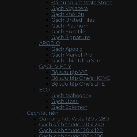
Đá nung kết Vasta Stone
Gạch Viglacera
Gạch khổ lớn
Gạch United Tiles
Gạch Platinum
Gạch Eurotile
Gạch Signature
APODIO
Gạch Apodio
Gạch Marvel Pro
Gạch Thin Ultra Slim
GẠCH VIỆT Ý
Bộ sưu tập VY1
Bộ sưu tập One’s HOME
Bộ sưu tập One’s LIFE
ECO
Gạch Mahogany
Gạch Ubari
Gạch Solomon
Gạch lát nền
Đá nung kết Vasta 120 x 280
Gạch kích thước 120 x 240
Gạch kích thước 120 x 120
Gạch kích thước 100 x 100