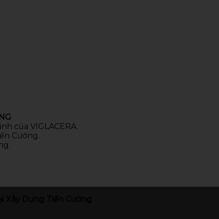
ÒNG
 sinh của VIGLACERA.
iến Cường.
ng.
i Xây Dựng Tiến Cường