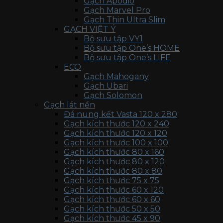
Gạch Apodio
Gạch Marvel Pro
Gạch Thin Ultra Slim
GẠCH VIỆT Ý
Bộ sưu tập VY1
Bộ sưu tập One’s HOME
Bộ sưu tập One’s LIFE
ECO
Gạch Mahogany
Gạch Ubari
Gạch Solomon
Gạch lát nền
Đá nung kết Vasta 120 x 280
Gạch kích thước 120 x 240
Gạch kích thước 120 x 120
Gạch kích thước 100 x 100
Gạch kích thước 80 x 160
Gạch kích thước 80 x 120
Gạch kích thước 80 x 80
Gạch kích thước 75 x 75
Gạch kích thước 60 x 120
Gạch kích thước 60 x 60
Gạch kích thước 50 x 50
Gạch kích thước 45 x 90