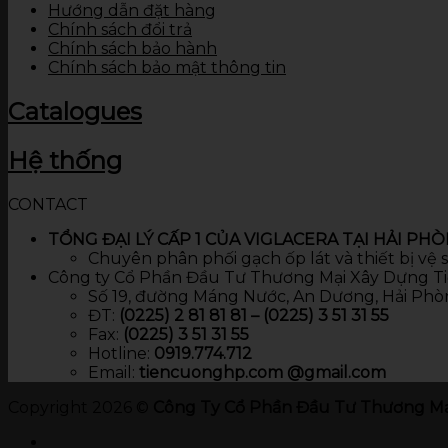
Hướng dẫn đặt hàng
Chính sách đổi trả
Chính sách bảo hành
Chính sách bảo mật thông tin
Catalogues
Hệ thống
CONTACT
TỔNG ĐẠI LÝ CẤP 1 CỦA VIGLACERA TẠI HẢI PH
Chuyên phân phối gạch ốp lát và thiết bị vệ
Công ty Cổ Phần Đầu Tư Thương Mại Xây Dựng T
Số 19, đường Máng Nước, An Dương, Hải Phò
ĐT:
(0225) 2 81 81 81 – (0225) 3 51 31 55
Fax:
(0225) 3 51 31 55
Hotline:
0919.774.712​
Email:
tiencuonghp.com @gmail.com
Copyright 2026 ©
Công Ty Cổ Phần Đầu Tư Thương Mạ