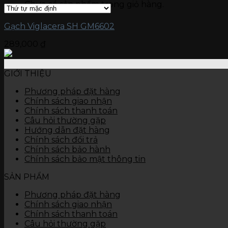
Chưa có sản phẩm trong giỏ hàng.
Gạch kích thước 15 x 60
Gạch ốp tường
Đá nung kết Vasta 120 x 280
Gạch Viglacera SH GM6602
Gạch kích thước 80 x 120
289,000
₫
Gạch kích thước 60 x 120
Gạch kích thước 60 x 60
Gạch kích thước 45 x 90
GIỚI THIỆU
Gạch kích thước 40 x 80
Gạch kích thước 40 x 60
Phương pháp đặt hàng
Gạch kích thước 30 x 90
Chính sách giao nhận
Gạch kích thước 30 x 60
Chính sách thanh toán
Gạch kích thước 30 x 45
Câu hỏi thường gặp
Gạch kích thước 25 x 50
Hướng dẫn đặt hàng
Gạch kích thước 25 x 40
Chính sách đổi trả
Gạch kích thước 10 x 30
Chính sách bảo hành
Thiết bị vệ sinh
Chính sách bảo mật thông tin
Bàn cầu
Chậu rửa
SẢN PHẨM
Tiểu nam, tiểu nữ
Sen vòi
Phương pháp đặt hàng
Các thiết bị khác
Chính sách giao nhận
Chính sách thanh toán
Câu hỏi thường gặp