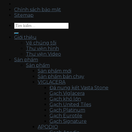
Chính sách bảo mật
Sitemap
Tìm
kiếm:
Giới thiệu
Về chúng tôi
Thư viện hình
Thư viện Video
Sản phẩm
Sản phẩm
Sản phẩm mới
Sản phẩm bán chạy
VIGLACERA
Đá nung kết Vasta Stone
Gạch Viglacera
Gạch khổ lớn
Gạch United Tiles
Gạch Platinum
Gạch Eurotile
Gạch Signature
APODIO