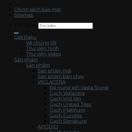
Chính sách bảo mật
Sitemap
Tìm kiếm:
Giới thiệu
Về chúng tôi
Thư viện hình
Thư viện Video
Sản phẩm
Sản phẩm
Sản phẩm mới
Sản phẩm bán chạy
VIGLACERA
Đá nung kết Vasta Stone
Gạch Viglacera
Gạch khổ lớn
Gạch United Tiles
Gạch Platinum
Gạch Eurotile
Gạch Signature
APODIO