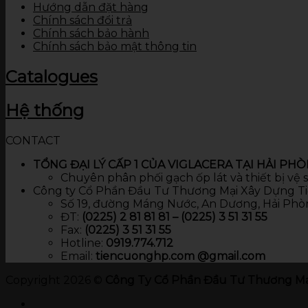
Hướng dẫn đặt hàng
Chính sách đổi trả
Chính sách bảo hành
Chính sách bảo mật thông tin
Catalogues
Hệ thống
CONTACT
TỔNG ĐẠI LÝ CẤP 1 CỦA VIGLACERA TẠI HẢI PH
Chuyên phân phối gạch ốp lát và thiết bị vệ
Công ty Cổ Phần Đầu Tư Thương Mại Xây Dựng T
Số 19, đường Máng Nước, An Dương, Hải Phò
ĐT:
(0225) 2 81 81 81 – (0225) 3 51 31 55
Fax:
(0225) 3 51 31 55
Hotline:
0919.774.712​
Email:
tiencuonghp.com @gmail.com
Copyright 2026 ©
Công Ty Cổ Phần Đầu Tư Thương Mạ