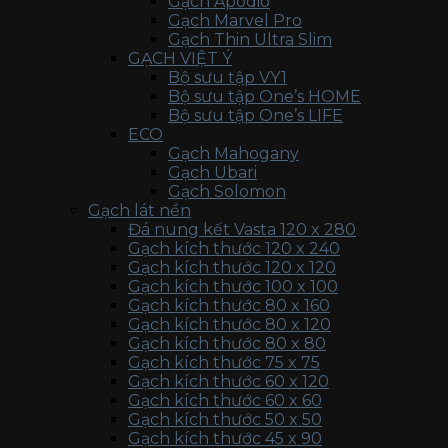
Gạch Apodio
Gạch Marvel Pro
Gạch Thin Ultra Slim
GẠCH VIỆT Ý
Bộ sưu tập VY1
Bộ sưu tập One’s HOME
Bộ sưu tập One’s LIFE
ECO
Gạch Mahogany
Gạch Ubari
Gạch Solomon
Gạch lát nền
Đá nung kết Vasta 120 x 280
Gạch kích thước 120 x 240
Gạch kích thước 120 x 120
Gạch kích thước 100 x 100
Gạch kích thước 80 x 160
Gạch kích thước 80 x 120
Gạch kích thước 80 x 80
Gạch kích thước 75 x 75
Gạch kích thước 60 x 120
Gạch kích thước 60 x 60
Gạch kích thước 50 x 50
Gạch kích thước 45 x 90