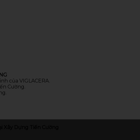
ÒNG
 sinh của VIGLACERA.
iến Cường.
ng.
i Xây Dựng Tiến Cường