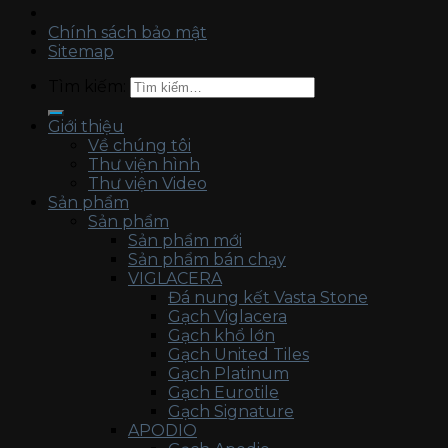
Chính sách bảo mật
Sitemap
Tìm kiếm:
Giới thiệu
Về chúng tôi
Thư viện hình
Thư viện Video
Sản phẩm
Sản phẩm
Sản phẩm mới
Sản phẩm bán chạy
VIGLACERA
Đá nung kết Vasta Stone
Gạch Viglacera
Gạch khổ lớn
Gạch United Tiles
Gạch Platinum
Gạch Eurotile
Gạch Signature
APODIO