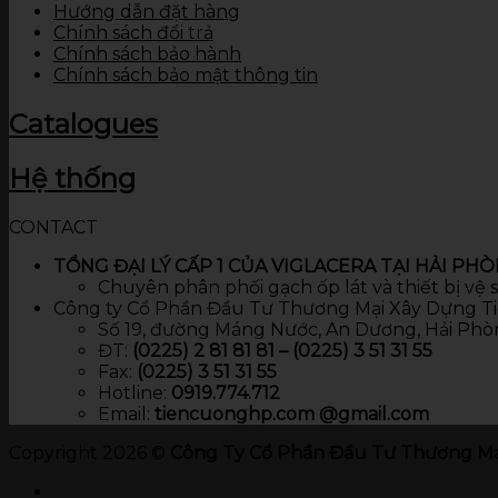
Hướng dẫn đặt hàng
Chính sách đổi trả
Chính sách bảo hành
Chính sách bảo mật thông tin
Catalogues
Hệ thống
CONTACT
TỔNG ĐẠI LÝ CẤP 1 CỦA VIGLACERA TẠI HẢI PH
Chuyên phân phối gạch ốp lát và thiết bị vệ
Công ty Cổ Phần Đầu Tư Thương Mại Xây Dựng T
Số 19, đường Máng Nước, An Dương, Hải Phò
ĐT:
(0225) 2 81 81 81 – (0225) 3 51 31 55
Fax:
(0225) 3 51 31 55
Hotline:
0919.774.712​
Email:
tiencuonghp.com @gmail.com
Copyright 2026 ©
Công Ty Cổ Phần Đầu Tư Thương Mạ