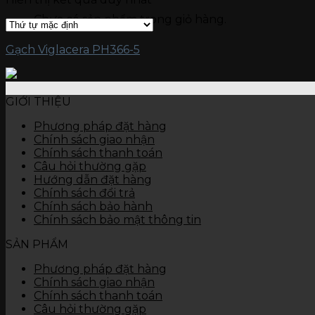
Gạch kích thước 15 x 90
Chưa có sản phẩm trong giỏ hàng.
Gạch kích thước 15 x 60
Gạch ốp tường
Đá nung kết Vasta 120 x 280
Gạch Viglacera PH366-5
Gạch kích thước 80 x 120
Gạch kích thước 60 x 120
Gạch kích thước 60 x 60
GIỚI THIỆU
Gạch kích thước 45 x 90
Gạch kích thước 40 x 80
Phương pháp đặt hàng
Gạch kích thước 40 x 60
Chính sách giao nhận
Gạch kích thước 30 x 90
Chính sách thanh toán
Gạch kích thước 30 x 60
Câu hỏi thường gặp
Gạch kích thước 30 x 45
Hướng dẫn đặt hàng
Gạch kích thước 25 x 50
Chính sách đổi trả
Gạch kích thước 25 x 40
Chính sách bảo hành
Gạch kích thước 10 x 30
Chính sách bảo mật thông tin
Thiết bị vệ sinh
Bàn cầu
SẢN PHẨM
Chậu rửa
Tiểu nam, tiểu nữ
Phương pháp đặt hàng
Sen vòi
Chính sách giao nhận
Các thiết bị khác
Chính sách thanh toán
Câu hỏi thường gặp