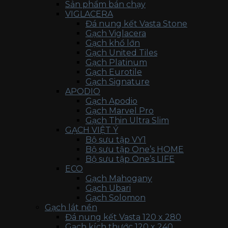
Sản phẩm bán chạy
VIGLACERA
Đá nung kết Vasta Stone
Gạch Viglacera
Gạch khổ lớn
Gạch United Tiles
Gạch Platinum
Gạch Eurotile
Gạch Signature
APODIO
Gạch Apodio
Gạch Marvel Pro
Gạch Thin Ultra Slim
GẠCH VIỆT Ý
Bộ sưu tập VY1
Bộ sưu tập One’s HOME
Bộ sưu tập One’s LIFE
ECO
Gạch Mahogany
Gạch Ubari
Gạch Solomon
Gạch lát nền
Đá nung kết Vasta 120 x 280
Gạch kích thước 120 x 240