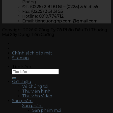
Phòng.
ĐT:
(0225) 2 81 81 81 – (0225) 3 51 31 55
Fax:
(0225) 3 51 31 55
Hotline:
0919.774.712​
Email:
tiencuonghp.com @gmail.com
Copyright 2026 ©
Công Ty Cổ Phần Đầu Tư Thương
Mại Xây Dựng Tiến Cường
Chính sách bảo mật
Sitemap
Tìm kiếm:
Giới thiệu
Về chúng tôi
Thư viện hình
Thư viện Video
Sản phẩm
Sản phẩm
Sản phẩm mới