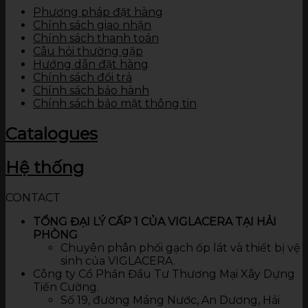
Phương pháp đặt hàng
Chính sách giao nhận
Chính sách thanh toán
Câu hỏi thường gặp
Hướng dẫn đặt hàng
Chính sách đổi trả
Chính sách bảo hành
Chính sách bảo mật thông tin
Catalogues
Hệ thống
CONTACT
TỔNG ĐẠI LÝ CẤP 1 CỦA VIGLACERA TẠI HẢI
PHÒNG
Chuyên phân phối gạch ốp lát và thiết bị vệ
sinh của VIGLACERA.
Công ty Cổ Phần Đầu Tư Thương Mại Xây Dựng
Tiến Cường.
Số 19, đường Máng Nước, An Dương, Hải