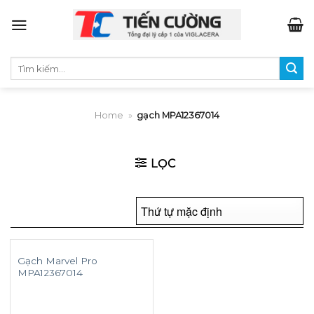
Skip
to
content
Tìm
kiếm:
Home
»
gạch MPA12367014
LỌC
Gạch Marvel Pro
MPA12367014