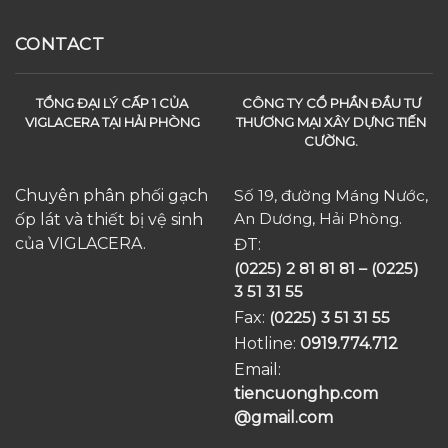
CONTACT
TỔNG ĐẠI LÝ CẤP 1 CỦA
CÔNG TY CỔ PHẦN ĐẦU TƯ
VIGLACERA TẠI HẢI PHÒNG
THƯƠNG MẠI XÂY DỰNG TIẾN
CƯỜNG.
Chuyên phân phối gạch
Số 19, đường Máng Nước,
An Dương, Hải Phòng.
ốp lát và thiết bị vệ sinh
của VIGLACERA.
ĐT:
(0225) 2 81 81 81 – (0225)
3 51 31 55
Fax:
(0225) 3 51 31 55
Hotline:
0919.774.712​
Email:
tiencuonghp.com
@gmail.com