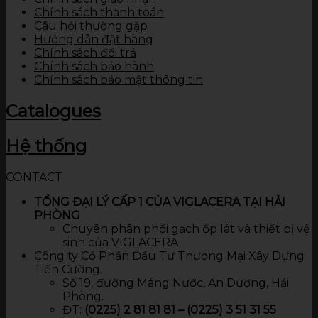
Chính sách thanh toán
Câu hỏi thường gặp
Hướng dẫn đặt hàng
Chính sách đổi trả
Chính sách bảo hành
Chính sách bảo mật thông tin
Catalogues
Hệ thống
CONTACT
TỔNG ĐẠI LÝ CẤP 1 CỦA VIGLACERA TẠI HẢI
PHÒNG
Chuyên phân phối gạch ốp lát và thiết bị vệ
sinh của VIGLACERA.
Công ty Cổ Phần Đầu Tư Thương Mại Xây Dựng
Tiến Cường.
Số 19, đường Máng Nước, An Dương, Hải
Phòng.
ĐT:
(0225) 2 81 81 81 – (0225) 3 51 31 55