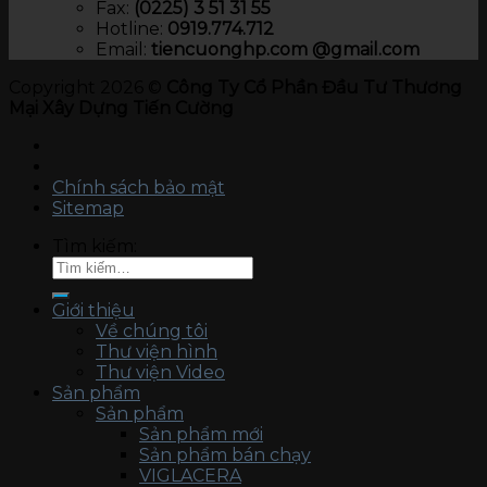
Fax:
(0225) 3 51 31 55
Hotline:
0919.774.712​
Email:
tiencuonghp.com @gmail.com
Copyright 2026 ©
Công Ty Cổ Phần Đầu Tư Thương
Mại Xây Dựng Tiến Cường
Chính sách bảo mật
Sitemap
Tìm kiếm:
Giới thiệu
Về chúng tôi
Thư viện hình
Thư viện Video
Sản phẩm
Sản phẩm
Sản phẩm mới
Sản phẩm bán chạy
VIGLACERA