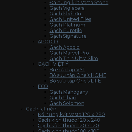
Đá nung kết Vasta Stone
Gạch Viglacera
Gạch khổ lớn
Gạch United Tiles
Gạch Platinum
Gạch Eurotile
Gạch Signature
APODIO
Gạch Apodio
Gạch Marvel Pro
Gạch Thin Ultra Slim
GẠCH VIỆT Ý
Bộ sưu tập VY1
Bộ sưu tập One’s HOME
Bộ sưu tập One’s LIFE
ECO
Gạch Mahogany
Gạch Ubari
Gạch Solomon
Gạch lát nền
Đá nung kết Vasta 120 x 280
Gạch kích thước 120 x 240
Gạch kích thước 120 x 120
Gạch kích thước 100 x 100