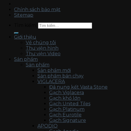
Chính sách bảo mật
Sitemap
Tìm kiếm:
Giới thiệu
Về chúng tôi
Thư viện hình
Thư viện Video
Sản phẩm
Sản phẩm
Sản phẩm mới
Sản phẩm bán chạy
VIGLACERA
Đá nung kết Vasta Stone
Gạch Viglacera
Gạch khổ lớn
Gạch United Tiles
Gạch Platinum
Gạch Eurotile
Gạch Signature
APODIO