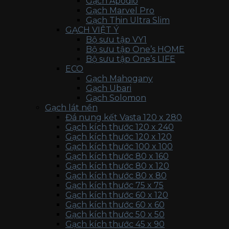
Gạch Apodio
Gạch Marvel Pro
Gạch Thin Ultra Slim
GẠCH VIỆT Ý
Bộ sưu tập VY1
Bộ sưu tập One’s HOME
Bộ sưu tập One’s LIFE
ECO
Gạch Mahogany
Gạch Ubari
Gạch Solomon
Gạch lát nền
Đá nung kết Vasta 120 x 280
Gạch kích thước 120 x 240
Gạch kích thước 120 x 120
Gạch kích thước 100 x 100
Gạch kích thước 80 x 160
Gạch kích thước 80 x 120
Gạch kích thước 80 x 80
Gạch kích thước 75 x 75
Gạch kích thước 60 x 120
Gạch kích thước 60 x 60
Gạch kích thước 50 x 50
Gạch kích thước 45 x 90