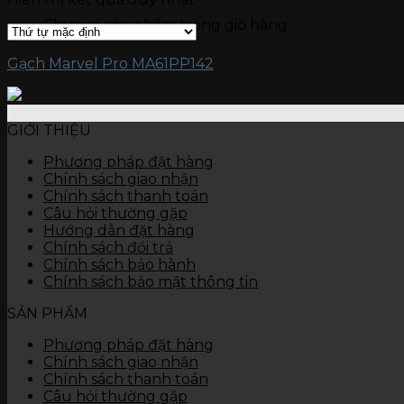
Gạch kích thước 15 x 90
Chưa có sản phẩm trong giỏ hàng.
Gạch kích thước 15 x 60
Gạch ốp tường
Đá nung kết Vasta 120 x 280
Gạch Marvel Pro MA61PP142
Gạch kích thước 80 x 120
Gạch kích thước 60 x 120
Gạch kích thước 60 x 60
GIỚI THIỆU
Gạch kích thước 45 x 90
Gạch kích thước 40 x 80
Phương pháp đặt hàng
Gạch kích thước 40 x 60
Chính sách giao nhận
Gạch kích thước 30 x 90
Chính sách thanh toán
Gạch kích thước 30 x 60
Câu hỏi thường gặp
Gạch kích thước 30 x 45
Hướng dẫn đặt hàng
Gạch kích thước 25 x 50
Chính sách đổi trả
Gạch kích thước 25 x 40
Chính sách bảo hành
Gạch kích thước 10 x 30
Chính sách bảo mật thông tin
Thiết bị vệ sinh
Bàn cầu
SẢN PHẨM
Chậu rửa
Tiểu nam, tiểu nữ
Phương pháp đặt hàng
Sen vòi
Chính sách giao nhận
Các thiết bị khác
Chính sách thanh toán
Câu hỏi thường gặp