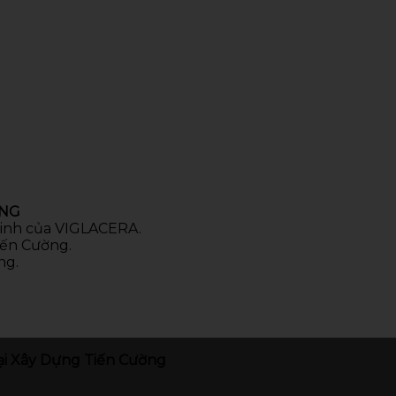
ÒNG
 sinh của VIGLACERA.
iến Cường.
ng.
i Xây Dựng Tiến Cường