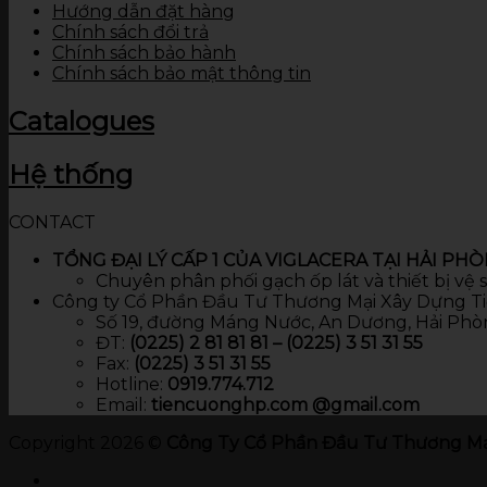
Hướng dẫn đặt hàng
Chính sách đổi trả
Chính sách bảo hành
Chính sách bảo mật thông tin
Catalogues
Hệ thống
CONTACT
TỔNG ĐẠI LÝ CẤP 1 CỦA VIGLACERA TẠI HẢI PH
Chuyên phân phối gạch ốp lát và thiết bị vệ
Công ty Cổ Phần Đầu Tư Thương Mại Xây Dựng T
Số 19, đường Máng Nước, An Dương, Hải Phò
ĐT:
(0225) 2 81 81 81 – (0225) 3 51 31 55
Fax:
(0225) 3 51 31 55
Hotline:
0919.774.712​
Email:
tiencuonghp.com @gmail.com
Copyright 2026 ©
Công Ty Cổ Phần Đầu Tư Thương Mạ