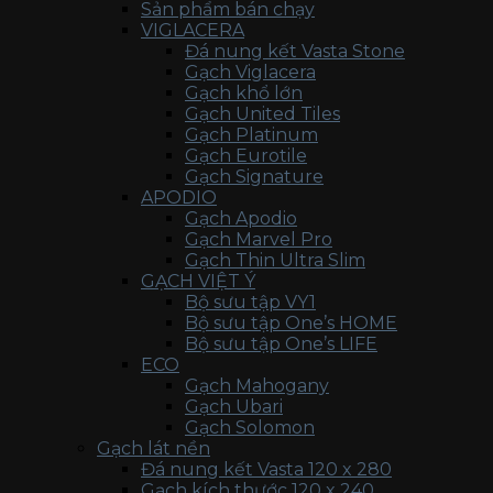
Sản phẩm bán chạy
VIGLACERA
Đá nung kết Vasta Stone
Gạch Viglacera
Gạch khổ lớn
Gạch United Tiles
Gạch Platinum
Gạch Eurotile
Gạch Signature
APODIO
Gạch Apodio
Gạch Marvel Pro
Gạch Thin Ultra Slim
GẠCH VIỆT Ý
Bộ sưu tập VY1
Bộ sưu tập One’s HOME
Bộ sưu tập One’s LIFE
ECO
Gạch Mahogany
Gạch Ubari
Gạch Solomon
Gạch lát nền
Đá nung kết Vasta 120 x 280
Gạch kích thước 120 x 240