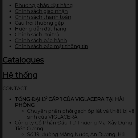
Phương pháp đặt hàng
Chính sách giao nhận
Chính sách thanh toán
Câu hỏi thường gặp
Hướng dẫn đặt hàng
Chính sách đổi trả
Chính sách bảo hành
Chính sách bảo mật thông tin
Catalogues
Hệ thống
CONTACT
TỔNG ĐẠI LÝ CẤP 1 CỦA VIGLACERA TẠI HẢI
PHÒNG
Chuyên phân phối gạch ốp lát và thiết bị vệ
sinh của VIGLACERA.
Công ty Cổ Phần Đầu Tư Thương Mại Xây Dựng
Tiến Cường.
Số 19, đường Máng Nước, An Dương, Hải