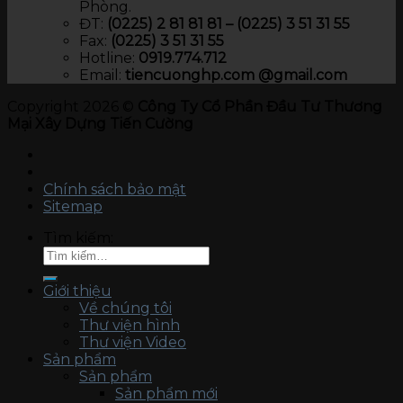
Phòng.
ĐT:
(0225) 2 81 81 81 – (0225) 3 51 31 55
Fax:
(0225) 3 51 31 55
Hotline:
0919.774.712​
Email:
tiencuonghp.com @gmail.com
Copyright 2026 ©
Công Ty Cổ Phần Đầu Tư Thương
Mại Xây Dựng Tiến Cường
Chính sách bảo mật
Sitemap
Tìm kiếm:
Giới thiệu
Về chúng tôi
Thư viện hình
Thư viện Video
Sản phẩm
Sản phẩm
Sản phẩm mới