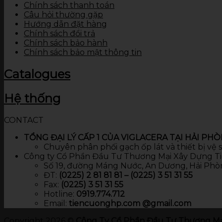
Chính sách thanh toán
Câu hỏi thường gặp
Hướng dẫn đặt hàng
Chính sách đổi trả
Chính sách bảo hành
Chính sách bảo mật thông tin
Catalogues
Hệ thống
CONTACT
TỔNG ĐẠI LÝ CẤP 1 CỦA VIGLACERA TẠI HẢI PH
Chuyên phân phối gạch ốp lát và thiết bị vệ
Công ty Cổ Phần Đầu Tư Thương Mại Xây Dựng T
Số 19, đường Máng Nước, An Dương, Hải Phò
ĐT:
(0225) 2 81 81 81 – (0225) 3 51 31 55
Fax:
(0225) 3 51 31 55
Hotline:
0919.774.712​
Email:
tiencuonghp.com @gmail.com
Copyright 2026 ©
Công Ty Cổ Phần Đầu Tư Thương Mạ