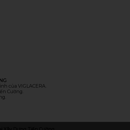
ÒNG
 sinh của VIGLACERA.
iến Cường.
ng.
i Xây Dựng Tiến Cường