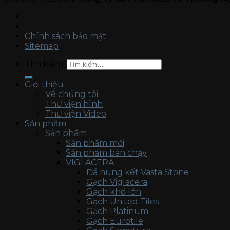
Chính sách bảo mật
Sitemap
Tìm kiếm:
Giới thiệu
Về chúng tôi
Thư viện hình
Thư viện Video
Sản phẩm
Sản phẩm
Sản phẩm mới
Sản phẩm bán chạy
VIGLACERA
Đá nung kết Vasta Stone
Gạch Viglacera
Gạch khổ lớn
Gạch United Tiles
Gạch Platinum
Gạch Eurotile