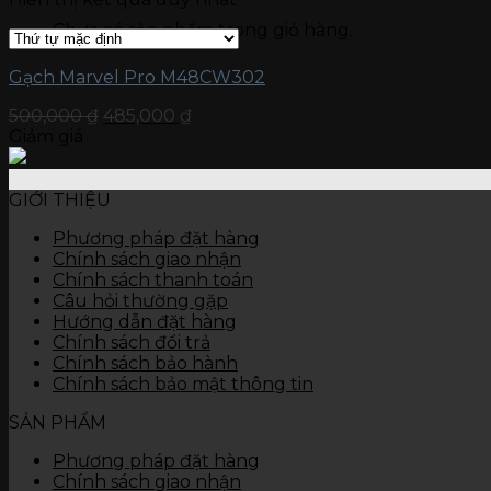
Gạch kích thước 15 x 90
Chưa có sản phẩm trong giỏ hàng.
Gạch kích thước 15 x 60
Gạch ốp tường
Đá nung kết Vasta 120 x 280
Gạch Marvel Pro M48CW302
Gạch kích thước 80 x 120
500,000
₫
485,000
₫
Gạch kích thước 60 x 120
Giảm giá
Gạch kích thước 60 x 60
Gạch kích thước 45 x 90
Gạch kích thước 40 x 80
GIỚI THIỆU
Gạch kích thước 40 x 60
Gạch kích thước 30 x 90
Phương pháp đặt hàng
Gạch kích thước 30 x 60
Chính sách giao nhận
Gạch kích thước 30 x 45
Chính sách thanh toán
Gạch kích thước 25 x 50
Câu hỏi thường gặp
Gạch kích thước 25 x 40
Hướng dẫn đặt hàng
Gạch kích thước 10 x 30
Chính sách đổi trả
Thiết bị vệ sinh
Chính sách bảo hành
Bàn cầu
Chính sách bảo mật thông tin
Chậu rửa
Tiểu nam, tiểu nữ
SẢN PHẨM
Sen vòi
Các thiết bị khác
Phương pháp đặt hàng
Chính sách giao nhận