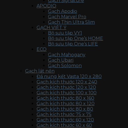
Gạch Signature
APODIO
Gạch Apodio
Gạch Marvel Pro
Gạch Thin Ultra Slim
GẠCH VIỆT Ý
Bộ sưu tập VY1
Bộ sưu tập One’s HOME
Bộ sưu tập One’s LIFE
ECO
Gạch Mahogany
Gạch Ubari
Gạch Solomon
Gạch lát nền
Đá nung kết Vasta 120 x 280
Gạch kích thước 120 x 240
Gạch kích thước 120 x 120
Gạch kích thước 100 x 100
Gạch kích thước 80 x 160
Gạch kích thước 80 x 120
Gạch kích thước 80 x 80
Gạch kích thước 75 x 75
Gạch kích thước 60 x 120
Gạch kích thước 60 x 60