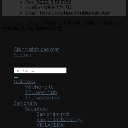
Fax:
(0225) 3 51 31 55
Hotline:
0919.774.712​
Email:
tiencuonghp.com @gmail.com
Copyright 2026 ©
Công Ty Cổ Phần Đầu Tư Thương
Mại Xây Dựng Tiến Cường
Chính sách bảo mật
Sitemap
Tìm kiếm:
Giới thiệu
Về chúng tôi
Thư viện hình
Thư viện Video
Sản phẩm
Sản phẩm
Sản phẩm mới
Sản phẩm bán chạy
VIGLACERA