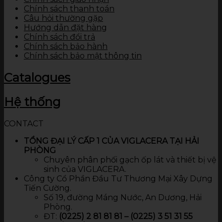
Chính sách thanh toán
Câu hỏi thường gặp
Hướng dẫn đặt hàng
Chính sách đổi trả
Chính sách bảo hành
Chính sách bảo mật thông tin
Catalogues
Hệ thống
CONTACT
TỔNG ĐẠI LÝ CẤP 1 CỦA VIGLACERA TẠI HẢI
PHÒNG
Chuyên phân phối gạch ốp lát và thiết bị vệ
sinh của VIGLACERA.
Công ty Cổ Phần Đầu Tư Thương Mại Xây Dựng
Tiến Cường.
Số 19, đường Máng Nước, An Dương, Hải
Phòng.
ĐT:
(0225) 2 81 81 81 – (0225) 3 51 31 55