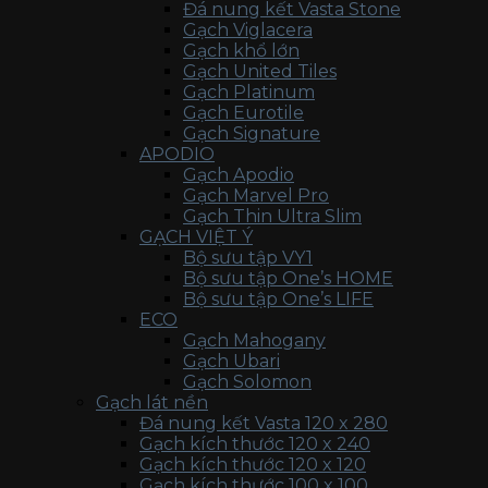
Đá nung kết Vasta Stone
Gạch Viglacera
Gạch khổ lớn
Gạch United Tiles
Gạch Platinum
Gạch Eurotile
Gạch Signature
APODIO
Gạch Apodio
Gạch Marvel Pro
Gạch Thin Ultra Slim
GẠCH VIỆT Ý
Bộ sưu tập VY1
Bộ sưu tập One’s HOME
Bộ sưu tập One’s LIFE
ECO
Gạch Mahogany
Gạch Ubari
Gạch Solomon
Gạch lát nền
Đá nung kết Vasta 120 x 280
Gạch kích thước 120 x 240
Gạch kích thước 120 x 120
Gạch kích thước 100 x 100