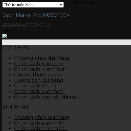
Chưa có sản phẩm trong giỏ hàng.
Gạch kích thước 15 x 60
Gạch ốp tường
Đá nung kết Vasta 120 x 280
Gạch Marvel Pro M88DT904
Gạch kích thước 80 x 120
650,000
₫
535,000
₫
Gạch kích thước 60 x 120
Giảm giá
Gạch kích thước 60 x 60
Gạch kích thước 45 x 90
Gạch kích thước 40 x 80
GIỚI THIỆU
Gạch kích thước 40 x 60
Gạch kích thước 30 x 90
Phương pháp đặt hàng
Gạch kích thước 30 x 60
Chính sách giao nhận
Gạch kích thước 30 x 45
Chính sách thanh toán
Gạch kích thước 25 x 50
Câu hỏi thường gặp
Gạch kích thước 25 x 40
Hướng dẫn đặt hàng
Gạch kích thước 10 x 30
Chính sách đổi trả
Thiết bị vệ sinh
Chính sách bảo hành
Bàn cầu
Chính sách bảo mật thông tin
Chậu rửa
Tiểu nam, tiểu nữ
SẢN PHẨM
Sen vòi
Các thiết bị khác
Phương pháp đặt hàng
Chính sách giao nhận
Chính sách thanh toán