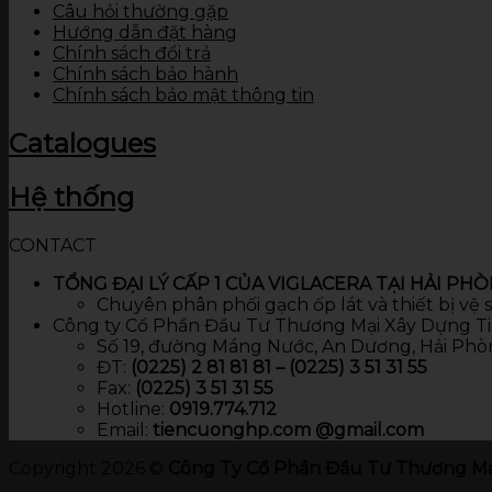
Câu hỏi thường gặp
Hướng dẫn đặt hàng
Chính sách đổi trả
Chính sách bảo hành
Chính sách bảo mật thông tin
Catalogues
Hệ thống
CONTACT
TỔNG ĐẠI LÝ CẤP 1 CỦA VIGLACERA TẠI HẢI PH
Chuyên phân phối gạch ốp lát và thiết bị vệ
Công ty Cổ Phần Đầu Tư Thương Mại Xây Dựng T
Số 19, đường Máng Nước, An Dương, Hải Phò
ĐT:
(0225) 2 81 81 81 – (0225) 3 51 31 55
Fax:
(0225) 3 51 31 55
Hotline:
0919.774.712​
Email:
tiencuonghp.com @gmail.com
Copyright 2026 ©
Công Ty Cổ Phần Đầu Tư Thương Mạ