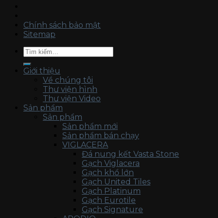
Chính sách bảo mật
Sitemap
Tìm
kiếm:
Giới thiệu
Về chúng tôi
Thư viện hình
Thư viện Video
Sản phẩm
Sản phẩm
Sản phẩm mới
Sản phẩm bán chạy
VIGLACERA
Đá nung kết Vasta Stone
Gạch Viglacera
Gạch khổ lớn
Gạch United Tiles
Gạch Platinum
Gạch Eurotile
Gạch Signature