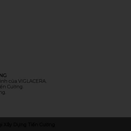
ÒNG
 sinh của VIGLACERA.
iến Cường.
ng.
i Xây Dựng Tiến Cường