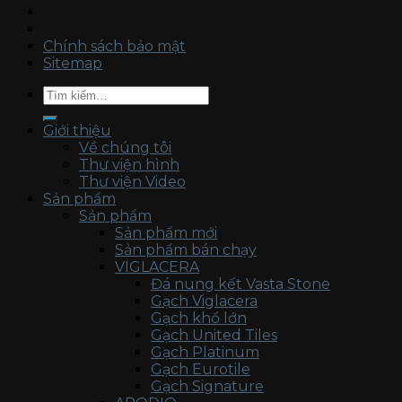
Chính sách bảo mật
Sitemap
Tìm
kiếm:
Giới thiệu
Về chúng tôi
Thư viện hình
Thư viện Video
Sản phẩm
Sản phẩm
Sản phẩm mới
Sản phẩm bán chạy
VIGLACERA
Đá nung kết Vasta Stone
Gạch Viglacera
Gạch khổ lớn
Gạch United Tiles
Gạch Platinum
Gạch Eurotile
Gạch Signature