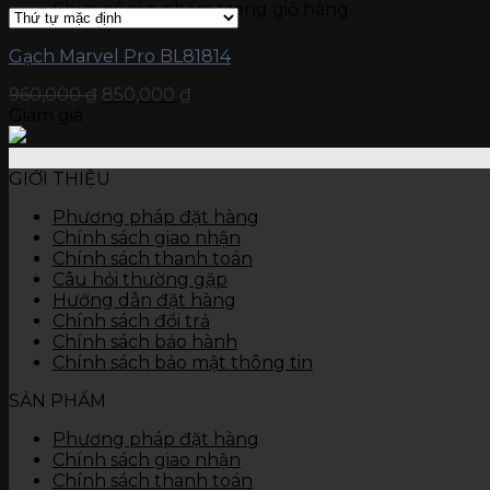
Chưa có sản phẩm trong giỏ hàng.
Gạch kích thước 15 x 60
Gạch ốp tường
Đá nung kết Vasta 120 x 280
Gạch Marvel Pro BL81814
Gạch kích thước 80 x 120
960,000
₫
850,000
₫
Gạch kích thước 60 x 120
Giảm giá
Gạch kích thước 60 x 60
Gạch kích thước 45 x 90
Gạch kích thước 40 x 80
GIỚI THIỆU
Gạch kích thước 40 x 60
Gạch kích thước 30 x 90
Phương pháp đặt hàng
Gạch kích thước 30 x 60
Chính sách giao nhận
Gạch kích thước 30 x 45
Chính sách thanh toán
Gạch kích thước 25 x 50
Câu hỏi thường gặp
Gạch kích thước 25 x 40
Hướng dẫn đặt hàng
Gạch kích thước 10 x 30
Chính sách đổi trả
Thiết bị vệ sinh
Chính sách bảo hành
Bàn cầu
Chính sách bảo mật thông tin
Chậu rửa
Tiểu nam, tiểu nữ
SẢN PHẨM
Sen vòi
Các thiết bị khác
Phương pháp đặt hàng
Chính sách giao nhận
Chính sách thanh toán