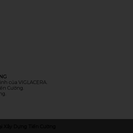
ÒNG
 sinh của VIGLACERA.
iến Cường.
ng.
i Xây Dựng Tiến Cường