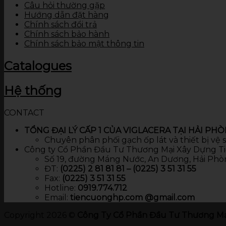
Câu hỏi thường gặp
Hướng dẫn đặt hàng
Chính sách đổi trả
Chính sách bảo hành
Chính sách bảo mật thông tin
Catalogues
Hệ thống
CONTACT
TỔNG ĐẠI LÝ CẤP 1 CỦA VIGLACERA TẠI HẢI PH
Chuyên phân phối gạch ốp lát và thiết bị vệ
Công ty Cổ Phần Đầu Tư Thương Mại Xây Dựng T
Số 19, đường Máng Nước, An Dương, Hải Phò
ĐT:
(0225) 2 81 81 81 – (0225) 3 51 31 55
Fax:
(0225) 3 51 31 55
Hotline:
0919.774.712​
Email:
tiencuonghp.com @gmail.com
Copyright 2026 ©
Công Ty Cổ Phần Đầu Tư Thương Mạ