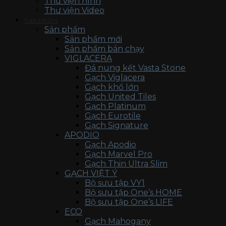
Thư viện hình
Thư viện Video
Sản phẩm
Sản phẩm
Sản phẩm mới
Sản phẩm bán chạy
VIGLACERA
Đá nung kết Vasta Stone
Gạch Viglacera
Gạch khổ lớn
Gạch United Tiles
Gạch Platinum
Gạch Eurotile
Gạch Signature
APODIO
Gạch Apodio
Gạch Marvel Pro
Gạch Thin Ultra Slim
GẠCH VIỆT Ý
Bộ sưu tập VY1
Bộ sưu tập One’s HOME
Bộ sưu tập One’s LIFE
ECO
Gạch Mahogany