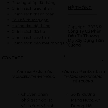
Phương pháp đặt hàng
HỆ THỐNG
Chính sách giao nhận
Chính sách thanh toán
Câu hỏi thường gặp
Hướng dẫn đặt hàng
Copyright 2026 ©
Công Ty Cổ Phần
Chính sách đổi trả
Đầu Tư Thương
Chính sách bảo hành
Mại Xây Dựng Tiến
Chính sách bảo mật thông tin
Cường
CONTACT
TỔNG ĐẠI LÝ CẤP 1 CỦA
CÔNG TY CỔ PHẦN ĐẦU TƯ
VIGLACERA TẠI HẢI PHÒNG
THƯƠNG MẠI XÂY DỰNG
TIẾN CƯỜNG.
Chuyên phân
Số 19, đường
phối gạch ốp lát
Máng Nước, An
và thiết bị vệ sinh
Dương, Hải