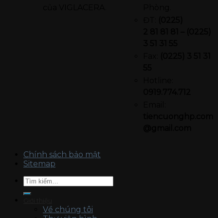
của VIGLACERA.
Phòng.
ĐT:
(0225)
2 81 81 81 – (0225)
3 51 31 55
Fax:
(0225) 3 51 31
55
Hotline:
0919.774.712​
Email:
tiencuonghp.com
@gmail.com
Chính sách bảo mật
Sitemap
Tìm
kiếm:
Giới thiệu
Về chúng tôi