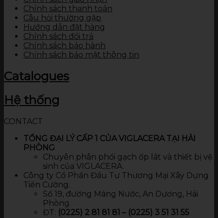
Chính sách thanh toán
Câu hỏi thường gặp
Hướng dẫn đặt hàng
Chính sách đổi trả
Chính sách bảo hành
Chính sách bảo mật thông tin
Catalogues
Hệ thống
CONTACT
TỔNG ĐẠI LÝ CẤP 1 CỦA VIGLACERA TẠI HẢI
PHÒNG
Chuyên phân phối gạch ốp lát và thiết bị vệ
sinh của VIGLACERA.
Công ty Cổ Phần Đầu Tư Thương Mại Xây Dựng
Tiến Cường.
Số 19, đường Máng Nước, An Dương, Hải
Phòng.
ĐT:
(0225) 2 81 81 81 – (0225) 3 51 31 55