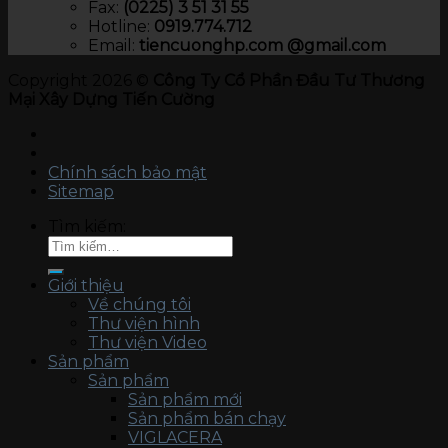
Fax:
(0225) 3 51 31 55
Hotline:
0919.774.712​
Email:
tiencuonghp.com @gmail.com
Copyright 2026 ©
Công Ty Cổ Phần Đầu Tư Thương
Mại Xây Dựng Tiến Cường
Chính sách bảo mật
Sitemap
Tìm kiếm:
Giới thiệu
Về chúng tôi
Thư viện hình
Thư viện Video
Sản phẩm
Sản phẩm
Sản phẩm mới
Sản phẩm bán chạy
VIGLACERA