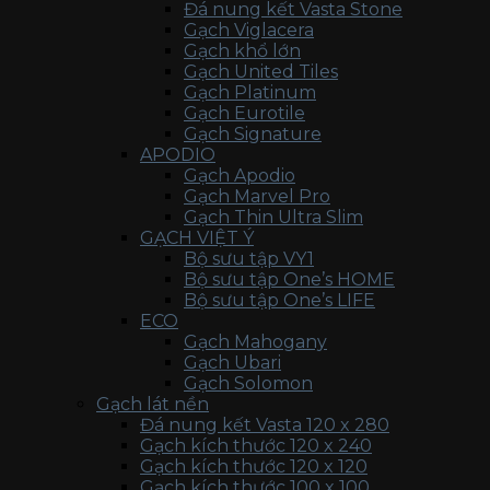
Đá nung kết Vasta Stone
Gạch Viglacera
Gạch khổ lớn
Gạch United Tiles
Gạch Platinum
Gạch Eurotile
Gạch Signature
APODIO
Gạch Apodio
Gạch Marvel Pro
Gạch Thin Ultra Slim
GẠCH VIỆT Ý
Bộ sưu tập VY1
Bộ sưu tập One’s HOME
Bộ sưu tập One’s LIFE
ECO
Gạch Mahogany
Gạch Ubari
Gạch Solomon
Gạch lát nền
Đá nung kết Vasta 120 x 280
Gạch kích thước 120 x 240
Gạch kích thước 120 x 120
Gạch kích thước 100 x 100