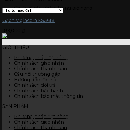
Gạch kích thước 15 x 90
Chưa có sản phẩm trong giỏ hàng.
Gạch kích thước 15 x 60
Gạch ốp tường
Đá nung kết Vasta 120 x 280
Gạch Viglacera KS3618
Gạch kích thước 80 x 120
189,000
₫
Gạch kích thước 60 x 120
Gạch kích thước 60 x 60
Gạch kích thước 45 x 90
GIỚI THIỆU
Gạch kích thước 40 x 80
Gạch kích thước 40 x 60
Phương pháp đặt hàng
Gạch kích thước 30 x 90
Chính sách giao nhận
Gạch kích thước 30 x 60
Chính sách thanh toán
Gạch kích thước 30 x 45
Câu hỏi thường gặp
Gạch kích thước 25 x 50
Hướng dẫn đặt hàng
Gạch kích thước 25 x 40
Chính sách đổi trả
Gạch kích thước 10 x 30
Chính sách bảo hành
Thiết bị vệ sinh
Chính sách bảo mật thông tin
Bàn cầu
Chậu rửa
SẢN PHẨM
Tiểu nam, tiểu nữ
Sen vòi
Phương pháp đặt hàng
Các thiết bị khác
Chính sách giao nhận
Chính sách thanh toán