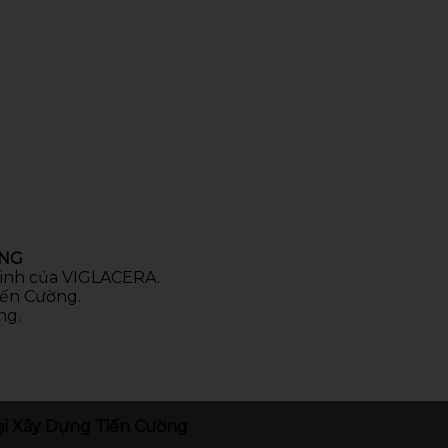
ÒNG
 sinh của VIGLACERA.
iến Cường.
ng.
i Xây Dựng Tiến Cường