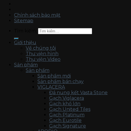
Chính sách bảo mật
Sitemap
Tìm kiếm:
Giới thiệu
Về chúng tôi
Thư viện hình
Thư viện Video
Sản phẩm
Sản phẩm
Sản phẩm mới
Sản phẩm bán chạy
VIGLACERA
Đá nung kết Vasta Stone
Gạch Viglacera
Gạch khổ lớn
Gạch United Tiles
Gạch Platinum
Gạch Eurotile
Gạch Signature