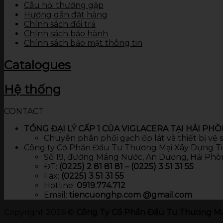
Câu hỏi thường gặp
Hướng dẫn đặt hàng
Chính sách đổi trả
Chính sách bảo hành
Chính sách bảo mật thông tin
Catalogues
Hệ thống
CONTACT
TỔNG ĐẠI LÝ CẤP 1 CỦA VIGLACERA TẠI HẢI PH
Chuyên phân phối gạch ốp lát và thiết bị vệ
Công ty Cổ Phần Đầu Tư Thương Mại Xây Dựng T
Số 19, đường Máng Nước, An Dương, Hải Phò
ĐT:
(0225) 2 81 81 81 – (0225) 3 51 31 55
Fax:
(0225) 3 51 31 55
Hotline:
0919.774.712​
Email:
tiencuonghp.com @gmail.com
Copyright 2026 ©
Công Ty Cổ Phần Đầu Tư Thương Mạ