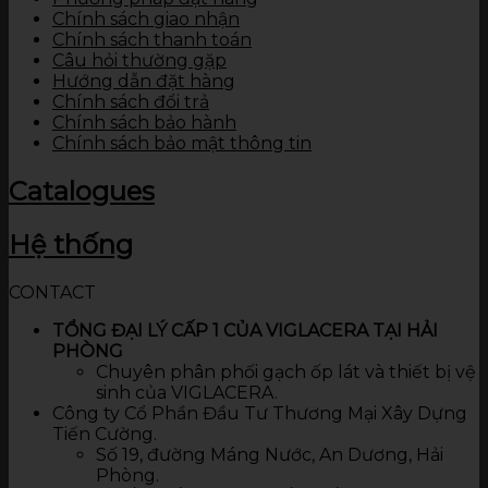
Chính sách giao nhận
Chính sách thanh toán
Câu hỏi thường gặp
Hướng dẫn đặt hàng
Chính sách đổi trả
Chính sách bảo hành
Chính sách bảo mật thông tin
Catalogues
Hệ thống
CONTACT
TỔNG ĐẠI LÝ CẤP 1 CỦA VIGLACERA TẠI HẢI
PHÒNG
Chuyên phân phối gạch ốp lát và thiết bị vệ
sinh của VIGLACERA.
Công ty Cổ Phần Đầu Tư Thương Mại Xây Dựng
Tiến Cường.
Số 19, đường Máng Nước, An Dương, Hải
Phòng.