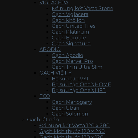
VIGLACERA
Đá nung kết Vasta Stone
Gạch Viglacera
Gạch khổ lớn
Gạch United Tiles
Gạch Platinum
Gạch Eurotile
Gạch Signature
APODIO
Gạch Apodio
Gạch Marvel Pro
Gạch Thin Ultra Slim
GẠCH VIỆT Ý
Bộ sưu tập VY1
Bộ sưu tập One’s HOME
Bộ sưu tập One’s LIFE
ECO
Gạch Mahogany
Gạch Ubari
Gạch Solomon
Gạch lát nền
Đá nung kết Vasta 120 x 280
Gạch kích thước 120 x 240
Gạch kích thước 120 x 120