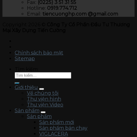
Fax:
(0225) 3 51 31 55
Hotline:
0919.774.712​
Email:
tiencuonghp.com @gmail.com
Copyright 2026 ©
Công Ty Cổ Phần Đầu Tư Thương
Mại Xây Dựng Tiến Cường
Chính sách bảo mật
Sitemap
Tìm kiếm:
Giới thiệu
Về chúng tôi
Thư viện hình
Thư viện Video
Sản phẩm
Sản phẩm
Sản phẩm mới
Sản phẩm bán chạy
VIGLACERA