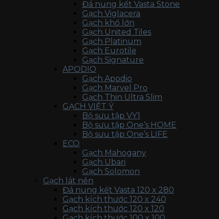
Đá nung kết Vasta Stone
Gạch Viglacera
Gạch khổ lớn
Gạch United Tiles
Gạch Platinum
Gạch Eurotile
Gạch Signature
APODIO
Gạch Apodio
Gạch Marvel Pro
Gạch Thin Ultra Slim
GẠCH VIỆT Ý
Bộ sưu tập VY1
Bộ sưu tập One’s HOME
Bộ sưu tập One’s LIFE
ECO
Gạch Mahogany
Gạch Ubari
Gạch Solomon
Gạch lát nền
Đá nung kết Vasta 120 x 280
Gạch kích thước 120 x 240
Gạch kích thước 120 x 120
Gạch kích thước 100 x 100