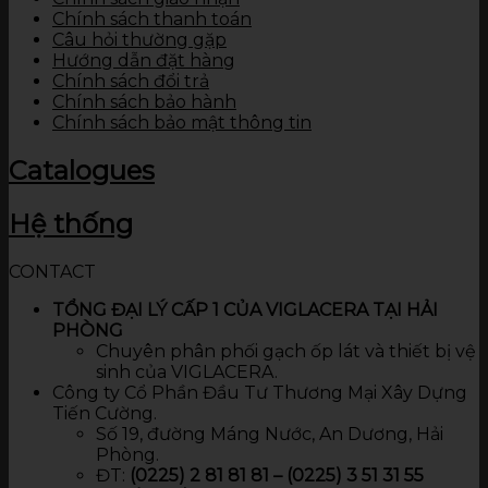
Chính sách thanh toán
Câu hỏi thường gặp
Hướng dẫn đặt hàng
Chính sách đổi trả
Chính sách bảo hành
Chính sách bảo mật thông tin
Catalogues
Hệ thống
CONTACT
TỔNG ĐẠI LÝ CẤP 1 CỦA VIGLACERA TẠI HẢI
PHÒNG
Chuyên phân phối gạch ốp lát và thiết bị vệ
sinh của VIGLACERA.
Công ty Cổ Phần Đầu Tư Thương Mại Xây Dựng
Tiến Cường.
Số 19, đường Máng Nước, An Dương, Hải
Phòng.
ĐT:
(0225) 2 81 81 81 – (0225) 3 51 31 55