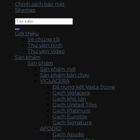
Chính sách bảo mật
Sitemap
Tìm
kiếm:
Giới thiệu
Về chúng tôi
Thư viện hình
Thư viện Video
Sản phẩm
Sản phẩm
Sản phẩm mới
Sản phẩm bán chạy
VIGLACERA
Đá nung kết Vasta Stone
Gạch Viglacera
Gạch khổ lớn
Gạch United Tiles
Gạch Platinum
Gạch Eurotile
Gạch Signature
APODIO
Gạch Apodio