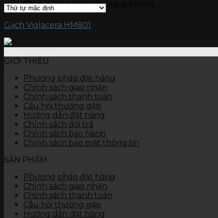
Chưa có sản phẩm trong giỏ hàng.
Gạch kích thước 15 x 60
Gạch ốp tường
Đá nung kết Vasta 120 x 280
Gạch Viglacera HM801
Gạch kích thước 80 x 120
Gạch kích thước 60 x 120
Gạch kích thước 60 x 60
GIỚI THIỆU
Gạch kích thước 45 x 90
Gạch kích thước 40 x 80
Phương pháp đặt hàng
Gạch kích thước 40 x 60
Chính sách giao nhận
Gạch kích thước 30 x 90
Chính sách thanh toán
Gạch kích thước 30 x 60
Câu hỏi thường gặp
Gạch kích thước 30 x 45
Hướng dẫn đặt hàng
Gạch kích thước 25 x 50
Chính sách đổi trả
Gạch kích thước 25 x 40
Chính sách bảo hành
Gạch kích thước 10 x 30
Chính sách bảo mật thông tin
Thiết bị vệ sinh
Bàn cầu
SẢN PHẨM
Chậu rửa
Tiểu nam, tiểu nữ
Phương pháp đặt hàng
Sen vòi
Chính sách giao nhận
Các thiết bị khác
Chính sách thanh toán
Câu hỏi thường gặp
Hướng dẫn đặt hàng