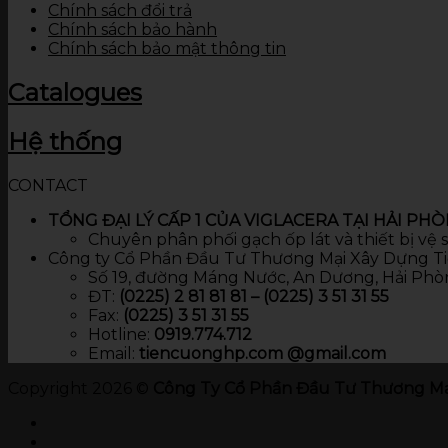
Chính sách đổi trả
Chính sách bảo hành
Chính sách bảo mật thông tin
Catalogues
Hệ thống
CONTACT
TỔNG ĐẠI LÝ CẤP 1 CỦA VIGLACERA TẠI HẢI PH
Chuyên phân phối gạch ốp lát và thiết bị vệ
Công ty Cổ Phần Đầu Tư Thương Mại Xây Dựng T
Số 19, đường Máng Nước, An Dương, Hải Phò
ĐT:
(0225) 2 81 81 81 – (0225) 3 51 31 55
Fax:
(0225) 3 51 31 55
Hotline:
0919.774.712​
Email:
tiencuonghp.com @gmail.com
Copyright 2026 ©
Công Ty Cổ Phần Đầu Tư Thương Mạ