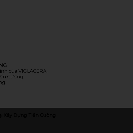
ÒNG
 sinh của VIGLACERA.
iến Cường.
ng.
i Xây Dựng Tiến Cường