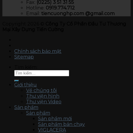
Fax:
(0225) 3 51 31 55
Hotline:
0919.774.712​
Email:
tiencuonghp.com @gmail.com
Copyright 2026 ©
Công Ty Cổ Phần Đầu Tư Thương
Mại Xây Dựng Tiến Cường
Chính sách bảo mật
Sitemap
Tìm kiếm:
Giới thiệu
Về chúng tôi
Thư viện hình
Thư viện Video
Sản phẩm
Sản phẩm
Sản phẩm mới
Sản phẩm bán chạy
VIGLACERA