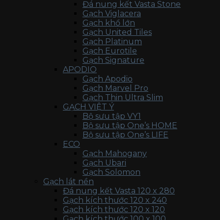
Đá nung kết Vasta Stone
Gạch Viglacera
Gạch khổ lớn
Gạch United Tiles
Gạch Platinum
Gạch Eurotile
Gạch Signature
APODIO
Gạch Apodio
Gạch Marvel Pro
Gạch Thin Ultra Slim
GẠCH VIỆT Ý
Bộ sưu tập VY1
Bộ sưu tập One’s HOME
Bộ sưu tập One’s LIFE
ECO
Gạch Mahogany
Gạch Ubari
Gạch Solomon
Gạch lát nền
Đá nung kết Vasta 120 x 280
Gạch kích thước 120 x 240
Gạch kích thước 120 x 120
Gạch kích thước 100 x 100