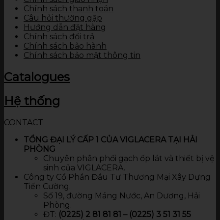
Chính sách thanh toán
Câu hỏi thường gặp
Hướng dẫn đặt hàng
Chính sách đổi trả
Chính sách bảo hành
Chính sách bảo mật thông tin
Catalogues
Hệ thống
CONTACT
TỔNG ĐẠI LÝ CẤP 1 CỦA VIGLACERA TẠI HẢI
PHÒNG
Chuyên phân phối gạch ốp lát và thiết bị vệ
sinh của VIGLACERA.
Công ty Cổ Phần Đầu Tư Thương Mại Xây Dựng
Tiến Cường.
Số 19, đường Máng Nước, An Dương, Hải
Phòng.
ĐT:
(0225) 2 81 81 81 – (0225) 3 51 31 55