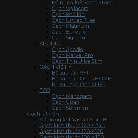
Đá nung kết Vasta Stone
Gạch Viglacera
Gạch khổ lớn
Gạch United Tiles
Gạch Platinum
Gạch Eurotile
Gạch Signature
APODIO
Gạch Apodio
Gạch Marvel Pro
Gạch Thin Ultra Slim
GẠCH VIỆT Ý
Bộ sưu tập VY1
Bộ sưu tập One’s HOME
Bộ sưu tập One’s LIFE
ECO
Gạch Mahogany
Gạch Ubari
Gạch Solomon
Gạch lát nền
Đá nung kết Vasta 120 x 280
Gạch kích thước 120 x 240
Gạch kích thước 120 x 120
Gạch kích thước 100 x 100