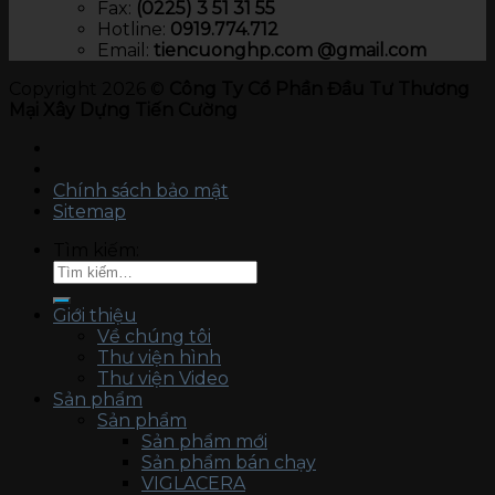
Fax:
(0225) 3 51 31 55
Hotline:
0919.774.712​
Email:
tiencuonghp.com @gmail.com
Copyright 2026 ©
Công Ty Cổ Phần Đầu Tư Thương
Mại Xây Dựng Tiến Cường
Chính sách bảo mật
Sitemap
Tìm kiếm:
Giới thiệu
Về chúng tôi
Thư viện hình
Thư viện Video
Sản phẩm
Sản phẩm
Sản phẩm mới
Sản phẩm bán chạy
VIGLACERA