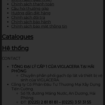
Chính sách thanh toán
Câu hỏi thường gặp
Hướng dẫn đặt hàng
Chính sách đổi trả
Chính sách bảo hành
Chính sách bảo mật thông tin
Catalogues
Hệ thống
CONTACT
TỔNG ĐẠI LÝ CẤP 1 CỦA VIGLACERA TẠI HẢI
PHÒNG
Chuyên phân phối gạch ốp lát và thiết bị vệ
sinh của VIGLACERA.
Công ty Cổ Phần Đầu Tư Thương Mại Xây Dựng
Tiến Cường.
Số 19, đường Máng Nước, An Dương, Hải
Phòng.
ĐT:
(0225) 2 81 81 81 – (0225) 3 51 31 55