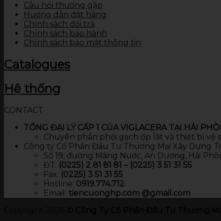
Câu hỏi thường gặp
Hướng dẫn đặt hàng
Chính sách đổi trả
Chính sách bảo hành
Chính sách bảo mật thông tin
Catalogues
Hệ thống
CONTACT
TỔNG ĐẠI LÝ CẤP 1 CỦA VIGLACERA TẠI HẢI PH
Chuyên phân phối gạch ốp lát và thiết bị vệ
Công ty Cổ Phần Đầu Tư Thương Mại Xây Dựng T
Số 19, đường Máng Nước, An Dương, Hải Phò
ĐT:
(0225) 2 81 81 81 – (0225) 3 51 31 55
Fax:
(0225) 3 51 31 55
Hotline:
0919.774.712​
Email:
tiencuonghp.com @gmail.com
Copyright 2026 ©
Công Ty Cổ Phần Đầu Tư Thương Mạ