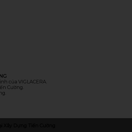
ÒNG
 sinh của VIGLACERA.
iến Cường.
ng.
i Xây Dựng Tiến Cường