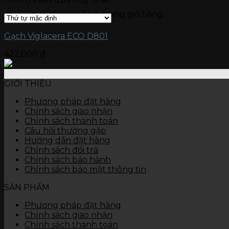
Gạch kích thước 15 x 90
Chưa có sản phẩm trong giỏ hàng.
Gạch kích thước 15 x 60
Gạch ốp tường
Đá nung kết Vasta 120 x 280
Gạch Viglacera ECO D801
Gạch kích thước 80 x 120
422,000
₫
Gạch kích thước 60 x 120
Gạch kích thước 60 x 60
Gạch kích thước 45 x 90
GIỚI THIỆU
Gạch kích thước 40 x 80
Gạch kích thước 40 x 60
Phương pháp đặt hàng
Gạch kích thước 30 x 90
Chính sách giao nhận
Gạch kích thước 30 x 60
Chính sách thanh toán
Gạch kích thước 30 x 45
Câu hỏi thường gặp
Gạch kích thước 25 x 50
Hướng dẫn đặt hàng
Gạch kích thước 25 x 40
Chính sách đổi trả
Gạch kích thước 10 x 30
Chính sách bảo hành
Thiết bị vệ sinh
Chính sách bảo mật thông tin
Bàn cầu
Chậu rửa
SẢN PHẨM
Tiểu nam, tiểu nữ
Sen vòi
Phương pháp đặt hàng
Các thiết bị khác
Chính sách giao nhận
Chính sách thanh toán