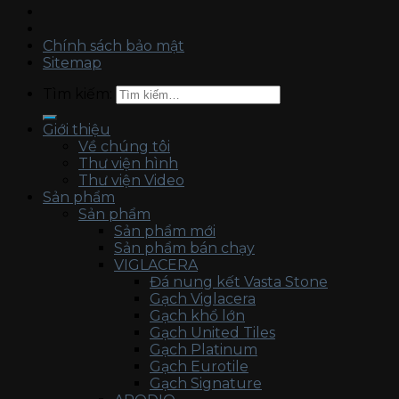
Chính sách bảo mật
Sitemap
Tìm kiếm:
Giới thiệu
Về chúng tôi
Thư viện hình
Thư viện Video
Sản phẩm
Sản phẩm
Sản phẩm mới
Sản phẩm bán chạy
VIGLACERA
Đá nung kết Vasta Stone
Gạch Viglacera
Gạch khổ lớn
Gạch United Tiles
Gạch Platinum
Gạch Eurotile
Gạch Signature