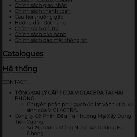
Chính sách giao nhận
Chính sách thanh toán
Câu hỏi thường gặp
Hướng dẫn đặt hàng
Chính sách đổi trả
Chính sách bảo hành
Chính sách bảo mật thông tin
Catalogues
Hệ thống
CONTACT
TỔNG ĐẠI LÝ CẤP 1 CỦA VIGLACERA TẠI HẢI
PHÒNG
Chuyên phân phối gạch ốp lát và thiết bị vệ
sinh của VIGLACERA.
Công ty Cổ Phần Đầu Tư Thương Mại Xây Dựng
Tiến Cường.
Số 19, đường Máng Nước, An Dương, Hải
Phòng.