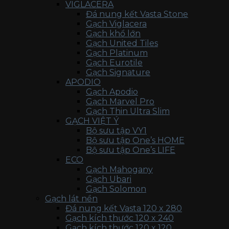
VIGLACERA
Đá nung kết Vasta Stone
Gạch Viglacera
Gạch khổ lớn
Gạch United Tiles
Gạch Platinum
Gạch Eurotile
Gạch Signature
APODIO
Gạch Apodio
Gạch Marvel Pro
Gạch Thin Ultra Slim
GẠCH VIỆT Ý
Bộ sưu tập VY1
Bộ sưu tập One’s HOME
Bộ sưu tập One’s LIFE
ECO
Gạch Mahogany
Gạch Ubari
Gạch Solomon
Gạch lát nền
Đá nung kết Vasta 120 x 280
Gạch kích thước 120 x 240
Gạch kích thước 120 x 120