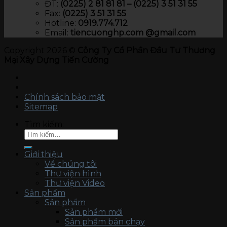
ĐT:
(0225) 2 81 81 81 – (0225) 3 51 31 55
Fax:
(0225) 3 51 31 55
Hotline:
0919.774.712​
Email:
tiencuonghp.com @gmail.com
Copyright 2026 ©
Công Ty Cổ Phần Đầu Tư Thương
Mại Xây Dựng Tiến Cường
Chính sách bảo mật
Sitemap
Tìm kiếm:
Giới thiệu
Về chúng tôi
Thư viện hình
Thư viện Video
Sản phẩm
Sản phẩm
Sản phẩm mới
Sản phẩm bán chạy