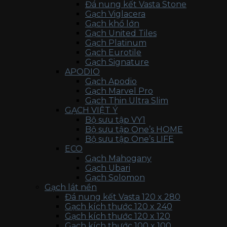
Đá nung kết Vasta Stone
Gạch Viglacera
Gạch khổ lớn
Gạch United Tiles
Gạch Platinum
Gạch Eurotile
Gạch Signature
APODIO
Gạch Apodio
Gạch Marvel Pro
Gạch Thin Ultra Slim
GẠCH VIỆT Ý
Bộ sưu tập VY1
Bộ sưu tập One’s HOME
Bộ sưu tập One’s LIFE
ECO
Gạch Mahogany
Gạch Ubari
Gạch Solomon
Gạch lát nền
Đá nung kết Vasta 120 x 280
Gạch kích thước 120 x 240
Gạch kích thước 120 x 120
Gạch kích thước 100 x 100