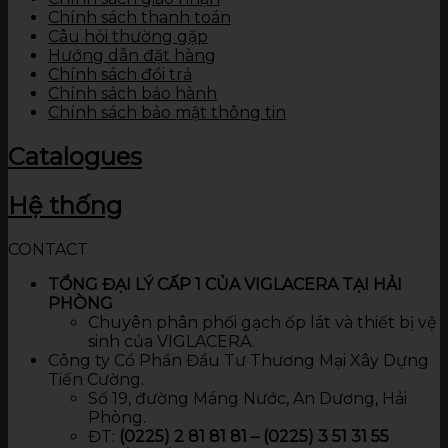
Chính sách thanh toán
Câu hỏi thường gặp
Hướng dẫn đặt hàng
Chính sách đổi trả
Chính sách bảo hành
Chính sách bảo mật thông tin
Catalogues
Hệ thống
CONTACT
TỔNG ĐẠI LÝ CẤP 1 CỦA VIGLACERA TẠI HẢI
PHÒNG
Chuyên phân phối gạch ốp lát và thiết bị vệ
sinh của VIGLACERA.
Công ty Cổ Phần Đầu Tư Thương Mại Xây Dựng
Tiến Cường.
Số 19, đường Máng Nước, An Dương, Hải
Phòng.
ĐT:
(0225) 2 81 81 81 – (0225) 3 51 31 55