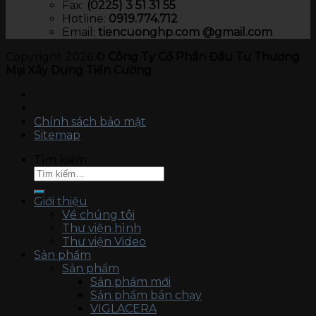
Fax:
(0225) 3 51 31 55
Hotline:
0919.774.712​
Email:
tiencuonghp.com @gmail.com
Copyright 2026 ©
Công Ty Cổ Phần Đầu Tư Thương
Mại Xây Dựng Tiến Cường
Chính sách bảo mật
Sitemap
Tìm kiếm:
Giới thiệu
Về chúng tôi
Thư viện hình
Thư viện Video
Sản phẩm
Sản phẩm
Sản phẩm mới
Sản phẩm bán chạy
VIGLACERA