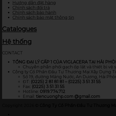
Hướng dẫn đặt hàng
Chính sách đổi trả
Chính sách bảo hành
Chính sách bảo mật thông tin
Catalogues
Hệ thống
CONTACT
TỔNG ĐẠI LÝ CẤP 1 CỦA VIGLACERA TẠI HẢI PH
Chuyên phân phối gạch ốp lát và thiết bị vệ
Công ty Cổ Phần Đầu Tư Thương Mại Xây Dựng T
Số 19, đường Máng Nước, An Dương, Hải Phò
ĐT:
(0225) 2 81 81 81 – (0225) 3 51 31 55
Fax:
(0225) 3 51 31 55
Hotline:
0919.774.712​
Email:
tiencuonghp.com @gmail.com
Copyright 2026 ©
Công Ty Cổ Phần Đầu Tư Thương Mạ