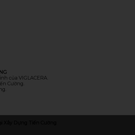
ÒNG
 sinh của VIGLACERA.
iến Cường.
ng.
i Xây Dựng Tiến Cường