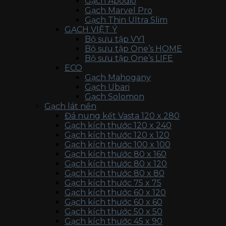
Gạch Apodio
Gạch Marvel Pro
Gạch Thin Ultra Slim
GẠCH VIỆT Ý
Bộ sưu tập VY1
Bộ sưu tập One’s HOME
Bộ sưu tập One’s LIFE
ECO
Gạch Mahogany
Gạch Ubari
Gạch Solomon
Gạch lát nền
Đá nung kết Vasta 120 x 280
Gạch kích thước 120 x 240
Gạch kích thước 120 x 120
Gạch kích thước 100 x 100
Gạch kích thước 80 x 160
Gạch kích thước 80 x 120
Gạch kích thước 80 x 80
Gạch kích thước 75 x 75
Gạch kích thước 60 x 120
Gạch kích thước 60 x 60
Gạch kích thước 50 x 50
Gạch kích thước 45 x 90