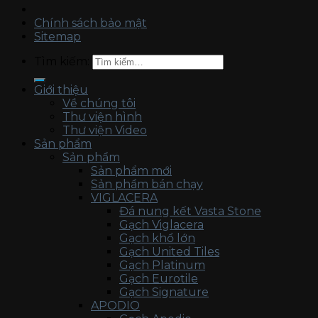
Chính sách bảo mật
Sitemap
Tìm kiếm:
Giới thiệu
Về chúng tôi
Thư viện hình
Thư viện Video
Sản phẩm
Sản phẩm
Sản phẩm mới
Sản phẩm bán chạy
VIGLACERA
Đá nung kết Vasta Stone
Gạch Viglacera
Gạch khổ lớn
Gạch United Tiles
Gạch Platinum
Gạch Eurotile
Gạch Signature
APODIO