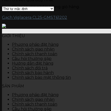
Gạch kích thước 15 x 90
Chưa có sản phẩm trong giỏ hàng.
Gạch kích thước 15 x 60
Gạch ốp tường
Đá nung kết Vasta 120 x 280
Gạch Viglacera CL25-GMST61202
Gạch kích thước 80 x 120
Gạch kích thước 60 x 120
Gạch kích thước 60 x 60
GIỚI THIỆU
Gạch kích thước 45 x 90
Gạch kích thước 40 x 80
Phương pháp đặt hàng
Gạch kích thước 40 x 60
Chính sách giao nhận
Gạch kích thước 30 x 90
Chính sách thanh toán
Gạch kích thước 30 x 60
Câu hỏi thường gặp
Gạch kích thước 30 x 45
Hướng dẫn đặt hàng
Gạch kích thước 25 x 50
Chính sách đổi trả
Gạch kích thước 25 x 40
Chính sách bảo hành
Gạch kích thước 10 x 30
Chính sách bảo mật thông tin
Thiết bị vệ sinh
Bàn cầu
SẢN PHẨM
Chậu rửa
Tiểu nam, tiểu nữ
Phương pháp đặt hàng
Sen vòi
Chính sách giao nhận
Các thiết bị khác
Chính sách thanh toán
Câu hỏi thường gặp