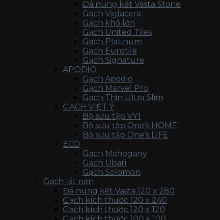
Đá nung kết Vasta Stone
Gạch Viglacera
Gạch khổ lớn
Gạch United Tiles
Gạch Platinum
Gạch Eurotile
Gạch Signature
APODIO
Gạch Apodio
Gạch Marvel Pro
Gạch Thin Ultra Slim
GẠCH VIỆT Ý
Bộ sưu tập VY1
Bộ sưu tập One’s HOME
Bộ sưu tập One’s LIFE
ECO
Gạch Mahogany
Gạch Ubari
Gạch Solomon
Gạch lát nền
Đá nung kết Vasta 120 x 280
Gạch kích thước 120 x 240
Gạch kích thước 120 x 120
Gạch kích thước 100 x 100