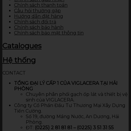
Chính sách thanh toán
Câu hỏi thường gặp
Hướng dẫn đặt hàng
Chính sách đổi trả
Chính sách bảo hành
Chính sách bảo mật thông tin
Catalogues
Hệ thống
CONTACT
TỔNG ĐẠI LÝ CẤP 1 CỦA VIGLACERA TẠI HẢI
PHÒNG
Chuyên phân phối gạch ốp lát và thiết bị vệ
sinh của VIGLACERA.
Công ty Cổ Phần Đầu Tư Thương Mại Xây Dựng
Tiến Cường.
Số 19, đường Máng Nước, An Dương, Hải
Phòng.
ĐT:
(0225) 2 81 81 81 – (0225) 3 51 31 55