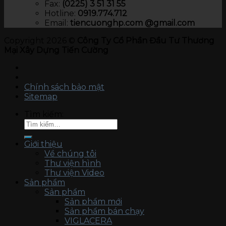
Fax:
(0225) 3 51 31 55
Hotline:
0919.774.712​
Email:
tiencuonghp.com @gmail.com
Copyright 2026 ©
Công Ty Cổ Phần Đầu Tư Thương
Mại Xây Dựng Tiến Cường
Chính sách bảo mật
Sitemap
Tìm kiếm:
Giới thiệu
Về chúng tôi
Thư viện hình
Thư viện Video
Sản phẩm
Sản phẩm
Sản phẩm mới
Sản phẩm bán chạy
VIGLACERA