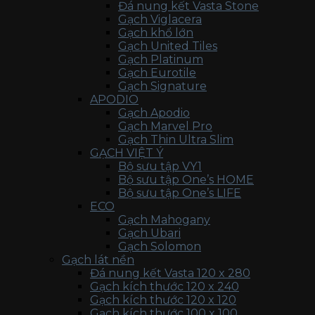
Đá nung kết Vasta Stone
Gạch Viglacera
Gạch khổ lớn
Gạch United Tiles
Gạch Platinum
Gạch Eurotile
Gạch Signature
APODIO
Gạch Apodio
Gạch Marvel Pro
Gạch Thin Ultra Slim
GẠCH VIỆT Ý
Bộ sưu tập VY1
Bộ sưu tập One’s HOME
Bộ sưu tập One’s LIFE
ECO
Gạch Mahogany
Gạch Ubari
Gạch Solomon
Gạch lát nền
Đá nung kết Vasta 120 x 280
Gạch kích thước 120 x 240
Gạch kích thước 120 x 120
Gạch kích thước 100 x 100