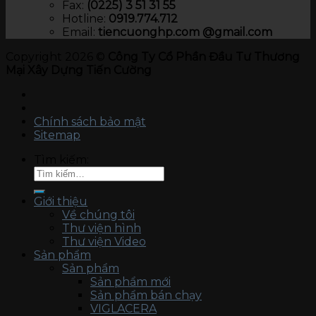
Fax:
(0225) 3 51 31 55
Hotline:
0919.774.712​
Email:
tiencuonghp.com @gmail.com
Copyright 2026 ©
Công Ty Cổ Phần Đầu Tư Thương
Mại Xây Dựng Tiến Cường
Chính sách bảo mật
Sitemap
Tìm kiếm:
Giới thiệu
Về chúng tôi
Thư viện hình
Thư viện Video
Sản phẩm
Sản phẩm
Sản phẩm mới
Sản phẩm bán chạy
VIGLACERA