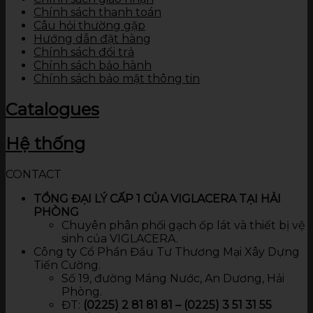
Chính sách thanh toán
Câu hỏi thường gặp
Hướng dẫn đặt hàng
Chính sách đổi trả
Chính sách bảo hành
Chính sách bảo mật thông tin
Catalogues
Hệ thống
CONTACT
TỔNG ĐẠI LÝ CẤP 1 CỦA VIGLACERA TẠI HẢI
PHÒNG
Chuyên phân phối gạch ốp lát và thiết bị vệ
sinh của VIGLACERA.
Công ty Cổ Phần Đầu Tư Thương Mại Xây Dựng
Tiến Cường.
Số 19, đường Máng Nước, An Dương, Hải
Phòng.
ĐT:
(0225) 2 81 81 81 – (0225) 3 51 31 55