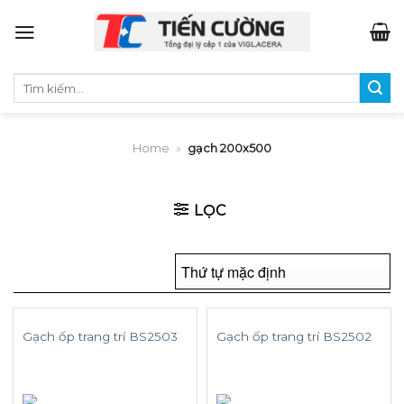
Skip
to
content
Tìm
kiếm:
Home
»
gạch 200x500
LỌC
Gạch ốp trang trí BS2503
Gạch ốp trang trí BS2502