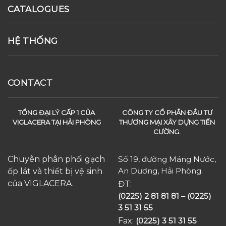
CATALOGUES
HỆ THỐNG
CONTACT
TỔNG ĐẠI LÝ CẤP 1 CỦA
CÔNG TY CỔ PHẦN ĐẦU TƯ
VIGLACERA TẠI HẢI PHÒNG
THƯƠNG MẠI XÂY DỰNG TIẾN
CƯỜNG.
Chuyên phân phối gạch
Số 19, đường Máng Nước,
An Dương, Hải Phòng.
ốp lát và thiết bị vệ sinh
của VIGLACERA.
ĐT:
(0225) 2 81 81 81 – (0225)
3 51 31 55
Fax:
(0225) 3 51 31 55