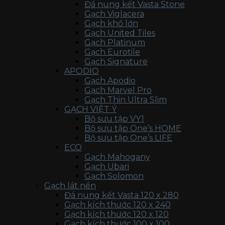
Đá nung kết Vasta Stone
Gạch Viglacera
Gạch khổ lớn
Gạch United Tiles
Gạch Platinum
Gạch Eurotile
Gạch Signature
APODIO
Gạch Apodio
Gạch Marvel Pro
Gạch Thin Ultra Slim
GẠCH VIỆT Ý
Bộ sưu tập VY1
Bộ sưu tập One’s HOME
Bộ sưu tập One’s LIFE
ECO
Gạch Mahogany
Gạch Ubari
Gạch Solomon
Gạch lát nền
Đá nung kết Vasta 120 x 280
Gạch kích thước 120 x 240
Gạch kích thước 120 x 120
Gạch kích thước 100 x 100