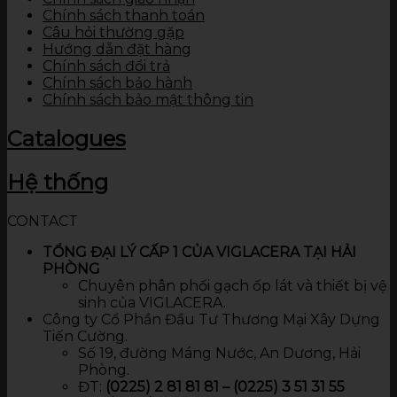
Chính sách thanh toán
Câu hỏi thường gặp
Hướng dẫn đặt hàng
Chính sách đổi trả
Chính sách bảo hành
Chính sách bảo mật thông tin
Catalogues
Hệ thống
CONTACT
TỔNG ĐẠI LÝ CẤP 1 CỦA VIGLACERA TẠI HẢI
PHÒNG
Chuyên phân phối gạch ốp lát và thiết bị vệ
sinh của VIGLACERA.
Công ty Cổ Phần Đầu Tư Thương Mại Xây Dựng
Tiến Cường.
Số 19, đường Máng Nước, An Dương, Hải
Phòng.
ĐT:
(0225) 2 81 81 81 – (0225) 3 51 31 55