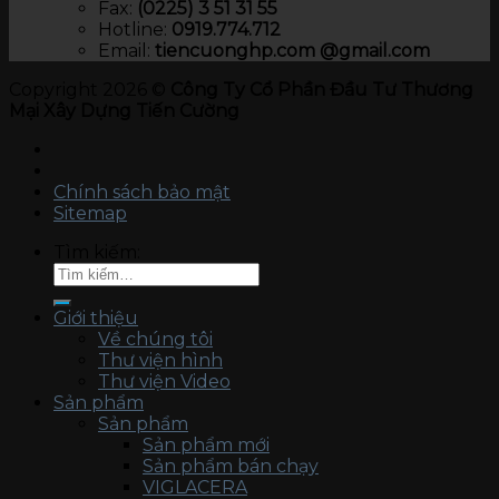
Fax:
(0225) 3 51 31 55
Hotline:
0919.774.712​
Email:
tiencuonghp.com @gmail.com
Copyright 2026 ©
Công Ty Cổ Phần Đầu Tư Thương
Mại Xây Dựng Tiến Cường
Chính sách bảo mật
Sitemap
Tìm kiếm:
Giới thiệu
Về chúng tôi
Thư viện hình
Thư viện Video
Sản phẩm
Sản phẩm
Sản phẩm mới
Sản phẩm bán chạy
VIGLACERA