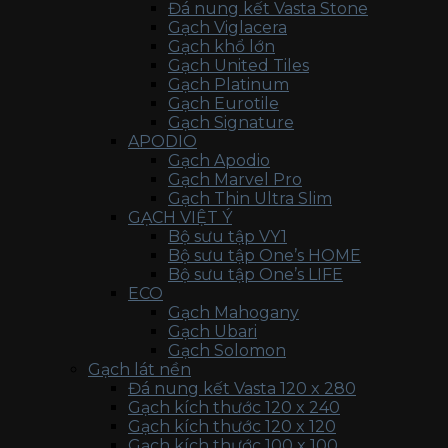
Đá nung kết Vasta Stone
Gạch Viglacera
Gạch khổ lớn
Gạch United Tiles
Gạch Platinum
Gạch Eurotile
Gạch Signature
APODIO
Gạch Apodio
Gạch Marvel Pro
Gạch Thin Ultra Slim
GẠCH VIỆT Ý
Bộ sưu tập VY1
Bộ sưu tập One’s HOME
Bộ sưu tập One’s LIFE
ECO
Gạch Mahogany
Gạch Ubari
Gạch Solomon
Gạch lát nền
Đá nung kết Vasta 120 x 280
Gạch kích thước 120 x 240
Gạch kích thước 120 x 120
Gạch kích thước 100 x 100