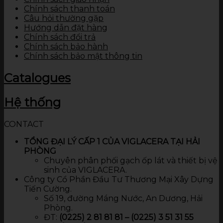
Chính sách thanh toán
Câu hỏi thường gặp
Hướng dẫn đặt hàng
Chính sách đổi trả
Chính sách bảo hành
Chính sách bảo mật thông tin
Catalogues
Hệ thống
CONTACT
TỔNG ĐẠI LÝ CẤP 1 CỦA VIGLACERA TẠI HẢI
PHÒNG
Chuyên phân phối gạch ốp lát và thiết bị vệ
sinh của VIGLACERA.
Công ty Cổ Phần Đầu Tư Thương Mại Xây Dựng
Tiến Cường.
Số 19, đường Máng Nước, An Dương, Hải
Phòng.
ĐT:
(0225) 2 81 81 81 – (0225) 3 51 31 55