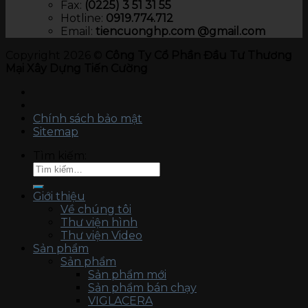
Fax:
(0225) 3 51 31 55
Hotline:
0919.774.712​
Email:
tiencuonghp.com @gmail.com
Copyright 2026 ©
Công Ty Cổ Phần Đầu Tư Thương
Mại Xây Dựng Tiến Cường
Chính sách bảo mật
Sitemap
Tìm kiếm:
Giới thiệu
Về chúng tôi
Thư viện hình
Thư viện Video
Sản phẩm
Sản phẩm
Sản phẩm mới
Sản phẩm bán chạy
VIGLACERA