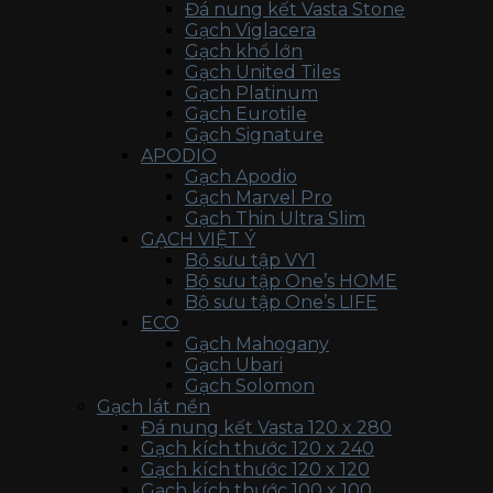
Đá nung kết Vasta Stone
Gạch Viglacera
Gạch khổ lớn
Gạch United Tiles
Gạch Platinum
Gạch Eurotile
Gạch Signature
APODIO
Gạch Apodio
Gạch Marvel Pro
Gạch Thin Ultra Slim
GẠCH VIỆT Ý
Bộ sưu tập VY1
Bộ sưu tập One’s HOME
Bộ sưu tập One’s LIFE
ECO
Gạch Mahogany
Gạch Ubari
Gạch Solomon
Gạch lát nền
Đá nung kết Vasta 120 x 280
Gạch kích thước 120 x 240
Gạch kích thước 120 x 120
Gạch kích thước 100 x 100