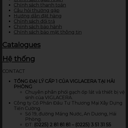
Chính sách thanh toán
Câu hỏi thường gặp
Hướng dẫn đặt hàng
Chính sách đổi trả
Chính sách bảo hành
Chính sách bảo mật thông tin
Catalogues
Hệ thống
CONTACT
TỔNG ĐẠI LÝ CẤP 1 CỦA VIGLACERA TẠI HẢI
PHÒNG
Chuyên phân phối gạch ốp lát và thiết bị vệ
sinh của VIGLACERA.
Công ty Cổ Phần Đầu Tư Thương Mại Xây Dựng
Tiến Cường.
Số 19, đường Máng Nước, An Dương, Hải
Phòng.
ĐT:
(0225) 2 81 81 81 – (0225) 3 51 31 55