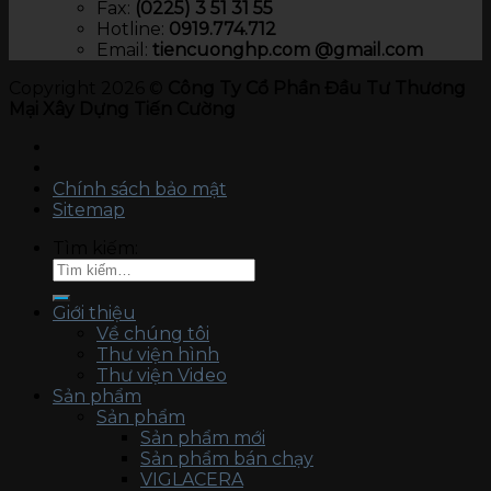
Fax:
(0225) 3 51 31 55
Hotline:
0919.774.712​
Email:
tiencuonghp.com @gmail.com
Copyright 2026 ©
Công Ty Cổ Phần Đầu Tư Thương
Mại Xây Dựng Tiến Cường
Chính sách bảo mật
Sitemap
Tìm kiếm:
Giới thiệu
Về chúng tôi
Thư viện hình
Thư viện Video
Sản phẩm
Sản phẩm
Sản phẩm mới
Sản phẩm bán chạy
VIGLACERA