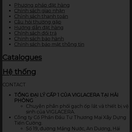
Phương pháp đặt hàng
Chính sách giao nhận
Chính sách thanh toán
Câu hỏi thường gặp
Hướng dẫn đặt hàng
Chính sách đổi trả
Chính sách bảo hành
Chính sách bảo mật thông tin
Catalogues
Hệ thống
CONTACT
TỔNG ĐẠI LÝ CẤP 1 CỦA VIGLACERA TẠI HẢI
PHÒNG
Chuyên phân phối gạch ốp lát và thiết bị vệ
sinh của VIGLACERA.
Công ty Cổ Phần Đầu Tư Thương Mại Xây Dựng
Tiến Cường.
Số 19, đường Máng Nước, An Dương, Hải