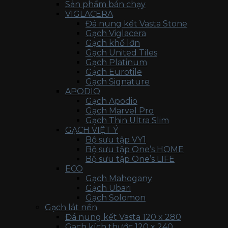
Sản phẩm bán chạy
VIGLACERA
Đá nung kết Vasta Stone
Gạch Viglacera
Gạch khổ lớn
Gạch United Tiles
Gạch Platinum
Gạch Eurotile
Gạch Signature
APODIO
Gạch Apodio
Gạch Marvel Pro
Gạch Thin Ultra Slim
GẠCH VIỆT Ý
Bộ sưu tập VY1
Bộ sưu tập One’s HOME
Bộ sưu tập One’s LIFE
ECO
Gạch Mahogany
Gạch Ubari
Gạch Solomon
Gạch lát nền
Đá nung kết Vasta 120 x 280
Gạch kích thước 120 x 240