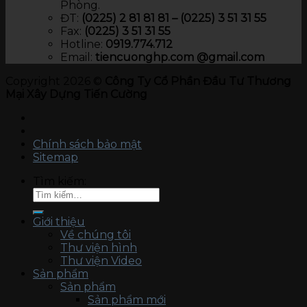
Phòng.
ĐT:
(0225) 2 81 81 81 – (0225) 3 51 31 55
Fax:
(0225) 3 51 31 55
Hotline:
0919.774.712​
Email:
tiencuonghp.com @gmail.com
Copyright 2026 ©
Công Ty Cổ Phần Đầu Tư Thương
Mại Xây Dựng Tiến Cường
Chính sách bảo mật
Sitemap
Tìm kiếm:
Giới thiệu
Về chúng tôi
Thư viện hình
Thư viện Video
Sản phẩm
Sản phẩm
Sản phẩm mới